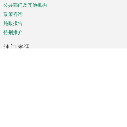
单
公共部门及其他机构
政策咨询
施政报告
特别推介
澳门资讯
天气
交通
公众假期
文娱康体
城市资讯
澳门便览
统计数字