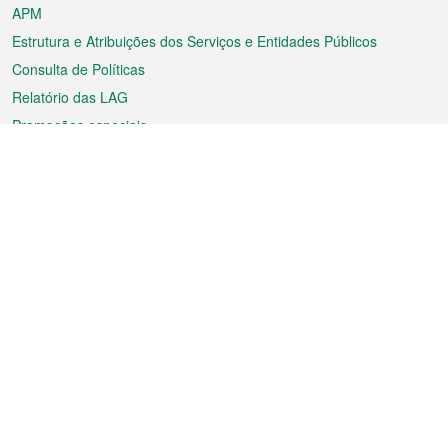
APM
Estrutura e Atribuições dos Serviços e Entidades Públicos
Consulta de Políticas
Relatório das LAG
Promoções especiais
Sobre a RAEM
Tempo
Transporte
Feriados
Cultura e lazer
Informação de Macau
Ficheiro sobre Macau
Estatísticas
Anúncios