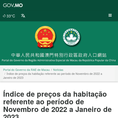
Portal
do
Governo
33°C
da
RAE
de
Macau
Portal do Governo da RAE de Macau
Notícias
Índice de preços da habitação referente ao período de Novembro de 2022 a
Janeiro de 2023
Índice de preços da habitação
referente ao período de
Novembro de 2022 a Janeiro de
2023