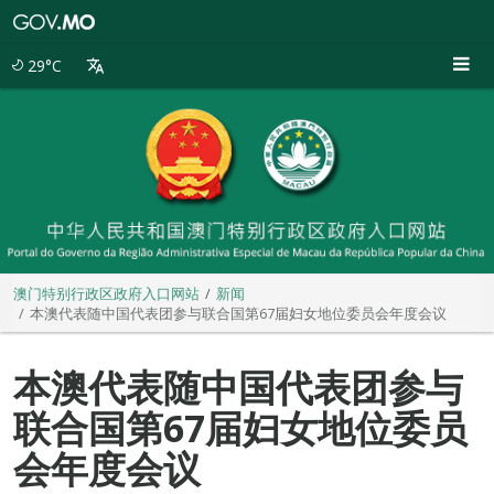
澳
门
特
29°C
别
行
政
区
政
府
入
口
网
站
澳门特别行政区政府入口网站
新闻
本澳代表随中国代表团参与联合国第67届妇女地位委员会年度会议
本澳代表随中国代表团参与
联合国第67届妇女地位委员
会年度会议