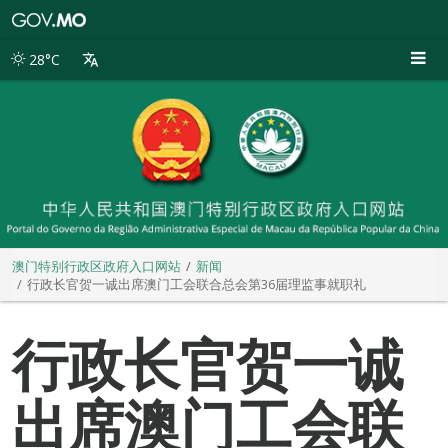
澳
门
特
28°C
别
行
政
区
政
府
入
口
网
站
澳门特别行政区政府入口网站
新闻
行政长官贺一诚出席澳门工会联合总会第36届理监事就职礼
行政长官贺一诚
出席澳门工会联