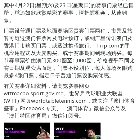
其中4月22日(星期六)及23日(星期日)的赛事门票经已售
罄，球迷如欲欣赏精彩的赛事，请把握机会，从速购
票。
门票设普通门票及地面赛场区贵宾门票两种，市民及旅
客可透过澳门售票网及电话预订，或到广星传讯澳门及
香港门市购买门票，或透过携程旅行、 Trip.com的手
机应用程式及大麦购买、或于赛事期间到现场购买。每
节赛事票价由澳门元300圆至1,000圆，价格视乎不同比
赛日期及观众席而定，门票不设划位，每人每场次限购
最多4张门票，指定日子普通门票设购票优惠。
有关赛事详细资料，请浏览赛事网页
wttmacao.sport.gov.mo、世界乒乓球职业大联盟
(WTT) 网页worldtabletennis.com，或关注「澳门体育
盛事」Facebook 专页、「澳门体育」微信公众号及
「澳门特区体育局」微信订阅号。