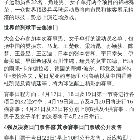
子运动员各32名，角逐男、女子单打两个项目的锦标殊
荣，一众世界顶级乒乓球运动员将向市民和旅客展示精
湛的球技，势必上演连场激战。
世界前列球手云集澳门
大会公布参加本次赛事男、女子单打的运动员名单，包
括中国的樊振东、马龙、王楚钦、梁靖昆、孙颖莎、陈
梦、王曼昱、王艺迪，日本的张本智和、宇田幸矢、伊
藤美诚、早田希娜及石川佳纯，瑞典的莫雷加德、巴西
的雨果•卡尔德拉诺、德国的蒂姆•波尔、邱党及迪米特
里•奥恰洛夫，尼日尼亚的夸德里•阿鲁纳以及中国香港
杜凯琹及黄镇廷等，将为球迷献上精彩的赛事。
赛事日程方面，4月17日、18日及19日第一节将进行各
项目的32强对垒；4月19日第二节及4月20日将进行16
强赛事；4月21日及22日将分别上演8强及4强赛事，而
男子及女子单打的决赛将于4月23日举行。
4
强及决赛日门票售罄
其余赛事日门票续公开发售
赛事门票于今日(23日)早上10时公开发售，反应热烈，