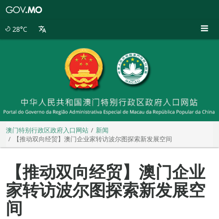
澳
门
特
28°C
别
行
政
区
政
府
入
口
网
站
澳门特别行政区政府入口网站
新闻
【推动双向经贸】澳门企业家转访波尔图探索新发展空间
【推动双向经贸】澳门企业
家转访波尔图探索新发展空
间