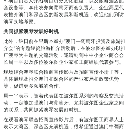
+”项目负责人介绍项目历史文化底蕴，以及旅游酒店配
套设备等。李伟农亦向葡萄牙商会负责人、企业高层代
表推介澳门和深合区的新发展和新机遇，欢迎他们到访
澳琴实地考察。
共同抓紧澳琴发展好时机
此外，继日前在里斯本举办“澳门—葡萄牙投资及旅游推
介会”的专题经贸旅游推介活动后，在波尔图亦举办以推
广澳琴为主题的交流活动，邀请到葡中中小企业商会会
长周一平以及多位波尔图企业家和工商组织代表参与。
现场结合澳琴联合招商宣传影片及招商宣传小册子等，
具体展现及推介澳门和深合区的产业布局和政策优势
等，促进更多领域的合作。
周一平表示，随着代表团在波尔图系列的考察及交流活
动，一定能加强澳门与葡萄牙、尤其波尔图企业家之间
的联系，共同抓紧澳琴发展好时机。
在观看澳琴联合招商宣传影片后，有波尔图工商界人士
表示大湾区、深合区充满机遇，很希望通过澳门中葡商