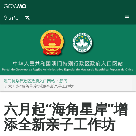
澳
门
特
31°C
别
行
政
区
政
府
入
口
网
站
澳门特别行政区政府入口网站
新闻
六月起“海角星岸”增添全新亲子工作坊
六月起“海角星岸”增
添全新亲子工作坊