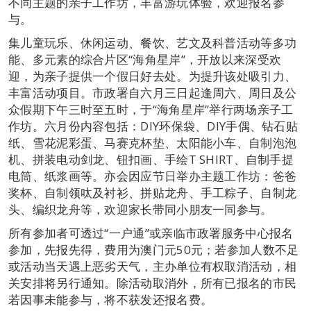
不同主题的亲子工作坊，丰富游玩体验，欢迎报名参
与。
集儿童玩乐、休闲运动、餐饮、艺文及科普活动等多功
能、多元素的综合片区“海角星岸”，开放以来深受欢
迎，为亲子提供一个假日好去处。为提升该处吸引力、
丰富活动项目。市政署自六月三日起逢周六、周日及公
众假期下午三时至五时，于“海角星岸”举行两场亲子工
作坊。六月份内容包括：DIY环保袋、DIY手偶、钻石贴
纸、雪花泥彩蛋、马赛克杯垫、太阳能小车、自制泡泡
机、拼装电动剑龙、钮扣画、手绘T SHIRT、自制手提
电筒、纸浆画等。亦会因应节日举办主题工作坊：爸爸
奖杯、自制领呔及衬衫、拼贴龙舟、手工粽子、自制龙
头、编织龙舟等，欢迎家长带同小朋友一同参与。
所有参加者可透过“一户通”或亲临市政署服务中心报名
参加，先报先得，费用为澳门元50元；若参加人数不足
或活动当天遇上恶劣天气，主办单位有权取消活动，相
关安排将另行通知。除活动取消外，所有已报名的市民
若因事未能参与，将不获发还报名费。