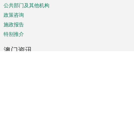
单
公共部门及其他机构
政策咨询
施政报告
特别推介
澳门资讯
天气
交通
公众假期
文娱康体
城市资讯
澳门便览
统计数字