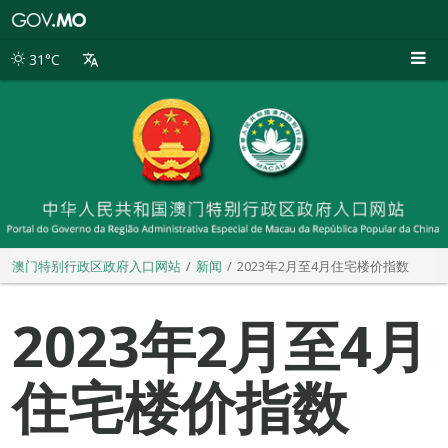
澳
门
特
31°C
别
行
政
区
政
府
入
口
网
站
澳门特别行政区政府入口网站
新闻
2023年2月至4月住宅楼价指数
2023年2月至4月
住宅楼价指数