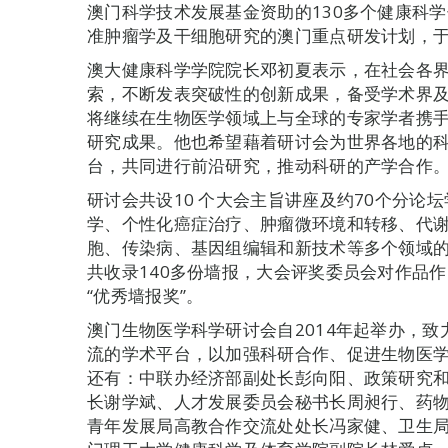
澳门科学技术发展基金资助的130多个健康科
准肿瘤学及干细胞研究的澳门重点研发计划，
澳大健康科学学院院长邓初夏表示，在社会各界
索，不断发表突破性的创新成果，备受学术界
将继续在生物医学领域上与全球的专家学者携
研究成果。他也希望藉着研讨会为世界各地的
台，共同进行前沿研究，推动科研的产学合作
研讨会共设10 个大会主旨讲座及约70个分论
学、个性化癌症治疗、肿瘤微环境和转移、代
胞、传染病、基因组编辑和新技术等多个领域
共收录140多份墙报，大会评奖委员会对作品
“优秀墙报奖”。
澳门生物医学科学研讨会自2014年起举办，
流的学术平台，以加强科研合作、促进生物医
还有：中联办经济部副处长彭向阳、政策研究
长谢学斌、人才发展委员会秘书长周昶行、药
青年发展局高教合作交流处处长冯家健、卫生