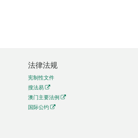
法律法规
宪制性文件
搜法易
澳门主要法例
国际公约