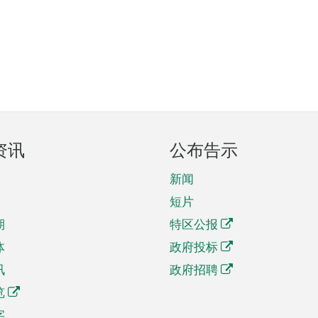
资讯
公布告示
新闻
短片
期
特区公报
体
政府投标
讯
政府招聘
览
字