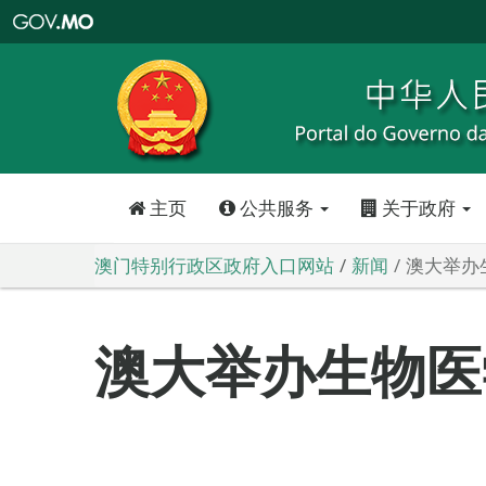
澳
门
特
别
行
政
区
政
府
入
口
网
站
主页
公共服务
关于政府
澳门特别行政区政府入口网站
新闻
澳大举办
澳大举办生物医