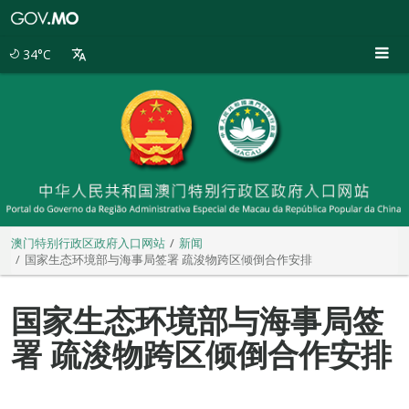
澳
门
特
34°C
别
行
政
区
政
府
入
口
网
站
澳门特别行政区政府入口网站
新闻
国家生态环境部与海事局签署 疏浚物跨区倾倒合作安排
国家生态环境部与海事局签
署 疏浚物跨区倾倒合作安排