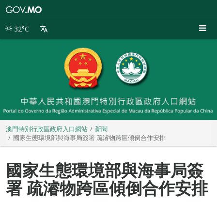
澳
門
特
32°C
別
行
政
區
政
府
入
口
網
站
澳門特別行政區政府入口網站
新聞
國家生態環境部與海事局簽署 疏濬物跨區傾倒合作安排
國家生態環境部與海事局簽
署 疏濬物跨區傾倒合作安排