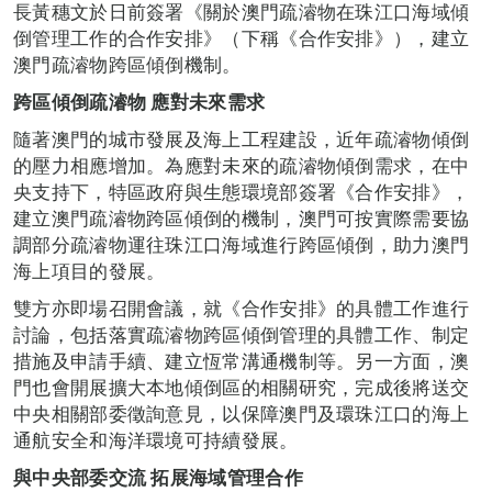
長黃穗文於日前簽署《關於澳門疏濬物在珠江口海域傾
倒管理工作的合作安排》（下稱《合作安排》），建立
澳門疏濬物跨區傾倒機制。
跨區傾倒疏濬物 應對未來需求
隨著澳門的城市發展及海上工程建設，近年疏濬物傾倒
的壓力相應增加。為應對未來的疏濬物傾倒需求，在中
央支持下，特區政府與生態環境部簽署《合作安排》，
建立澳門疏濬物跨區傾倒的機制，澳門可按實際需要協
調部分疏濬物運往珠江口海域進行跨區傾倒，助力澳門
海上項目的發展。
雙方亦即場召開會議，就《合作安排》的具體工作進行
討論，包括落實疏濬物跨區傾倒管理的具體工作、制定
措施及申請手續、建立恆常溝通機制等。另一方面，澳
門也會開展擴大本地傾倒區的相關研究，完成後將送交
中央相關部委徵詢意見，以保障澳門及環珠江口的海上
通航安全和海洋環境可持續發展。
與中央部委交流 拓展海域管理合作