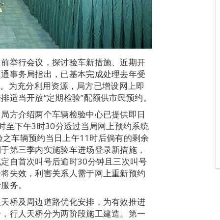
日前举行会议，探讨验车新措施、近期开
交通事务局指出，已基本完成处理去年受
车辆。为充分利用资源，局方已增设网上即
排适当开放“定期检验”配额供市民预约。
。局方介绍两个车辆检验中心已提供即日
时至下午3时30分透过当局网上预约系统
资格定期检验之车辆预约当日上午11时后倘有的剩余
划于第三季内实施验车进场登录新措施，
定自首次叫号后逾时30分钟且三次叫号
号将失效，利害关系人需于网上重新预约
录服务。
人天桥及周边道路优化安排，为有效推进
全，行人天桥分为两阶段施工建造。第一