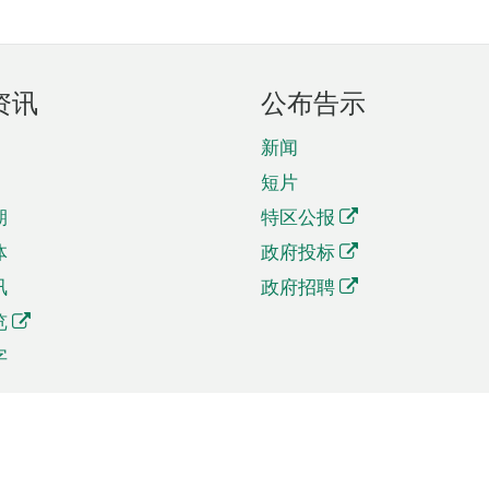
资讯
公布告示
新闻
短片
期
特区公报
体
政府投标
讯
政府招聘
览
字
及贸易
相关连结
资
手机应用程序目录