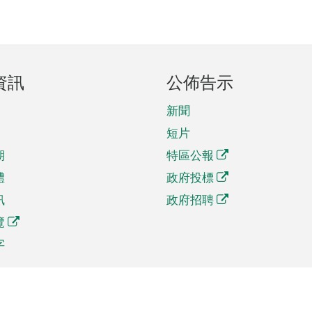
資訊
公佈告示
新聞
短片
期
特區公報
體
政府投標
訊
政府招聘
覽
字
及貿易
相關連結