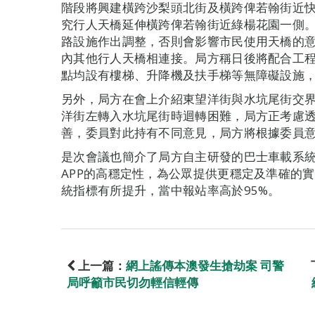
階段將興建橫跨沙梨頭北街及橫跨俾若翰街近
究行人天橋延伸橫跨俾若翰街近綠楊花園一側
路設施作出調整，否則會影響市民使用天橋的
內其他行人天橋相連接。局方稱日後將配合工
點均設有樓梯、升降機及扶手梯等無障礙設施
另外，局方在會上介紹東望洋街與水坑尾街交
洋街左轉入水坑尾街時迴轉困難，局方正考慮
善，委員對此持有不同意見，局方將根據委員
是次會議也簡介了局方自主研發的巴士車載系
APP的高穩定性，為公眾提供更穩定及準確的
統指標有所提升，當中報站率高於95%。
上一篇：
網上謠傳本澳發生搶劫案 司警
局呼籲市民切勿輕信輕傳