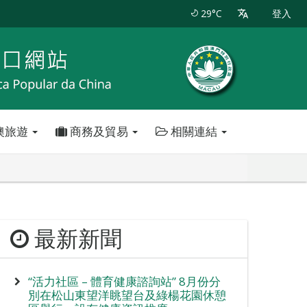
29°C
登入
澳旅遊
商務及貿易
相關連結
最新新聞
“活力社區 – 體育健康諮詢站” 8月份分
別在松山東望洋眺望台及綠楊花園休憩