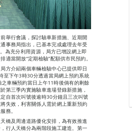
日前舉行會議，探討驗車新措施、近期開
交通事務局指出，已基本完成處理去年受
車輛。為充分利用資源，局方已增設網上即
排適當開放“定期檢驗”配額供市民預約。
。局方介紹兩個車輛檢驗中心已提供即日
時至下午3時30分透過當局網上預約系統
資格定期檢驗之車輛預約當日上午11時後倘有的剩餘
劃於第三季內實施驗車進場登錄新措施，
定自首次叫號後逾時30分鐘且三次叫號
號將失效，利害關係人需於網上重新預約
錄服務。
人天橋及周邊道路優化安排，為有效推進
全，行人天橋分為兩階段施工建造。第一