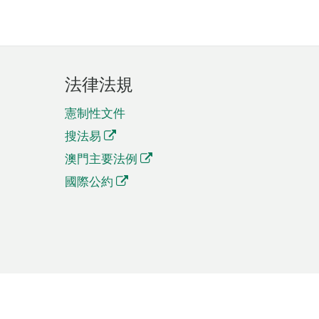
法律法規
憲制性文件
搜法易
澳門主要法例
國際公約