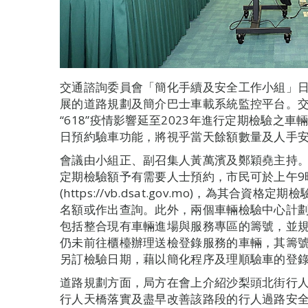
交通諮詢委員會「簡化手續及安全工作小組」
展的道路規劃及簡介巴士車載系統監控平台。
“618”疫情影響延至2023年進行定期檢驗之
日預約驗車功能，將視乎當天餘額數量及人手安
會議由小組正、副召集人黃萬濱及鄭穎堯主持
定期檢驗額予有需要人士預約，市民可於上午9
(https://vb.dsat.gov.mo)，為其合
名額或作出查詢。此外，兩個車輛檢驗中心計
包括整合現有車輛進場與服務專區的籌號，並規
仍未前往櫃檯辦理送檢登錄服務的車輛，其籌
另訂檢驗日期，藉以簡化程序及理順驗車的登
道路規劃方面，局方在會上介紹沙梨頭北街行
行人天橋落實及盡早改善該路段的行人過路安