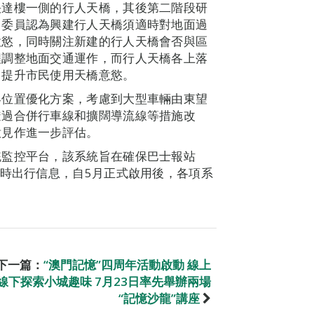
快達樓一側的行人天橋，其後第二階段研
。委員認為興建行人天橋須適時對地面過
意慾，同時關注新建的行人天橋會否與區
程調整地面交通運作，而行人天橋各上落
，提升市民使用天橋意慾。
界位置優化方案，考慮到大型車輛由東望
透過合併行車線和擴闊導流線等措施改
意見作進一步評估。
統監控平台，該系統旨在確保巴士報站
實時出行信息，自5月正式啟用後，各項系
下一篇：
“澳門記憶”四周年活動啟動 線上
線下探索小城趣味 7月23日率先舉辦兩場
“記憶沙龍”講座