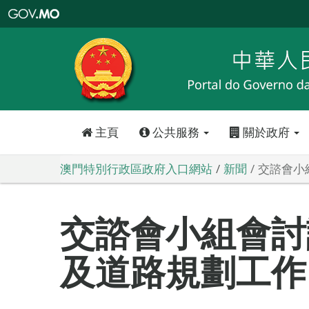
澳
門
特
別
行
政
區
政
府
入
口
網
站
主頁
公共服務
關於政府
澳門特別行政區政府入口網站
新聞
交諮會小
交諮會小組會討
及道路規劃工作