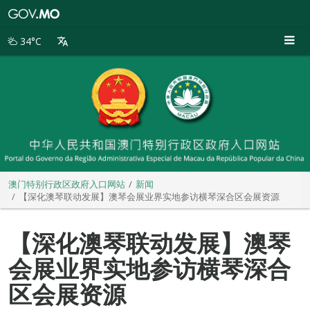
澳
门
特
34°C
别
行
政
区
政
府
入
口
网
站
澳门特别行政区政府入口网站
新闻
【深化澳琴联动发展】澳琴会展业界实地参访横琴深合区会展资源
【深化澳琴联动发展】澳琴
会展业界实地参访横琴深合
区会展资源