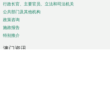
菜
行政长官、主要官员、立法和司法机关
单
公共部门及其他机构
政策咨询
施政报告
特别推介
澳门资讯
天气
交通
公众假期
文娱康体
城市资讯
澳门便览
统计数字