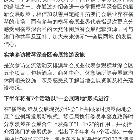
的选址之一。亦通过介绍会进一步掌握横琴深合区的最
新会展政策，相信加以善用定能开拓澳门会展业界在横
琴的市场。而有参与的横琴会展业界代表指是次更充分
感受到横琴深合区的天然休闲旅游会展配套资源，可与
澳门作共享及互补，加大未来澳琴“一会展两地”的发展
信心。
实地参访横琴深合区会展旅游设施
是次参访交流活动安排澳琴会展业代表参观横琴深合区
五个项目，包括酒店、商务中心、休憩场所等会展旅游
休闲相关设施，亲身感受及了解当地会展资源及相关建
设概况。
下半年将有
7
个活动以“一会展两地”形式进行
在“横琴政策及会展现况介绍会”上共同探讨澳琴两地会
展产业创新发展新模式。贸促局执行委员李藻森致辞时
分享澳琴在会展合作上发挥了“1+1>2”的作用，并概括
介绍澳门的会展优势，指出下半年将有7个活动以“一会
展两地”的形式进行，包括在本月底举行的“2023粤澳名