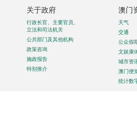
页
关于政府
澳门
脚
菜
行政长官、主要官员、
天气
立法和司法机关
单
交通
公共部门及其他机构
公众假
政策咨询
文娱康
施政报告
城市资
特别推介
澳门便
统计数
来澳旅游
商务
计划行程
贸易投
观光
澳门经
娱乐休闲
中小企