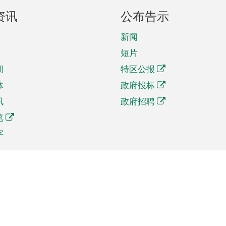
资讯
公布告示
新闻
短片
期
特区公报
体
政府投标
讯
政府招聘
览
字
及贸易
相关连结
资
手机应用程序目录
贸会展
社交媒体目录
商机和服务
专题网站目录