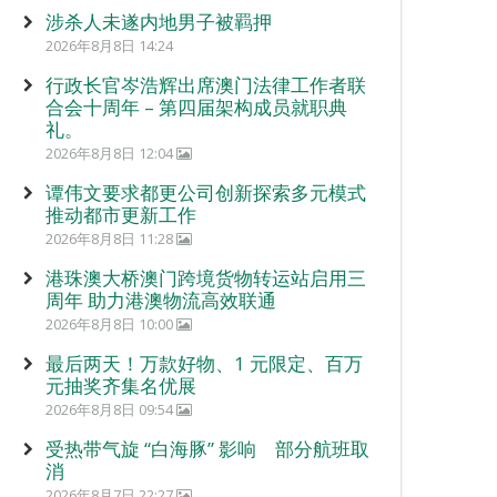
涉杀人未遂内地男子被羁押
2026年8月8日 14:24
行政长官岑浩辉出席澳门法律工作者联
合会十周年 – 第四届架构成员就职典
礼。
2026年8月8日 12:04
谭伟文要求都更公司创新探索多元模式
推动都市更新工作
2026年8月8日 11:28
港珠澳大桥澳门跨境货物转运站启用三
周年 助力港澳物流高效联通
2026年8月8日 10:00
最后两天！万款好物、1 元限定、百万
元抽奖齐集名优展
2026年8月8日 09:54
受热带气旋 “白海豚” 影响 部分航班取
消
2026年8月7日 22:27