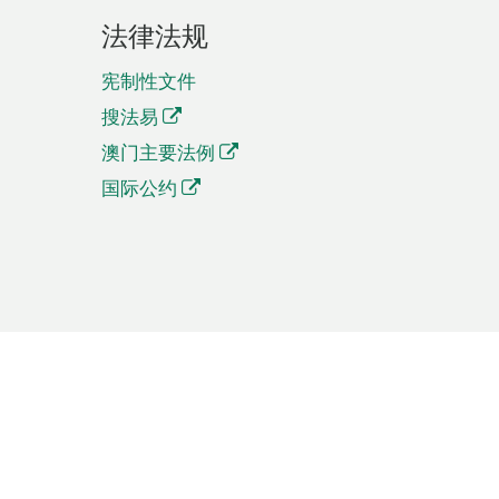
法律法规
宪制性文件
搜法易
澳门主要法例
国际公约