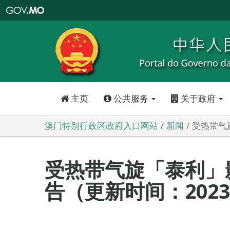
澳
门
特
别
行
政
区
政
府
入
口
网
站
主页
公共服务
关于政府
澳门特别行政区政府入口网站
新闻
受热带气旋
受热带气旋「泰利」
告（更新时间：2023-0