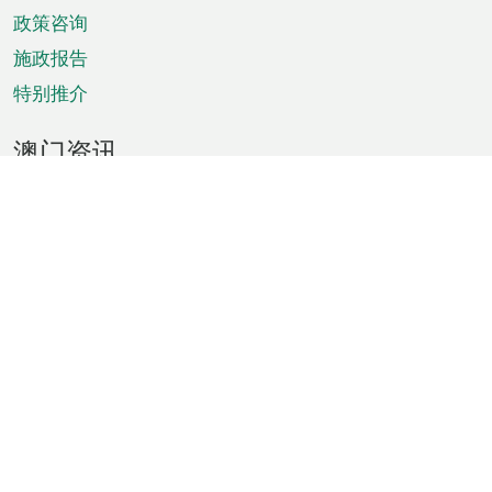
政策咨询
施政报告
特别推介
澳门资讯
天气
交通
公众假期
文娱康体
城市资讯
澳门便览
统计数字
公布告示