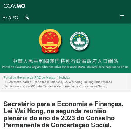
Portal
do
Governo
31°C
da
RAE
de
Macau
Portal do Governo da RAE de Macau
Notícias
Secretário para a Economia e Finanças, Lei Wai Nong, na segunda reunião
plenária do ano de 2023 do Conselho Permanente de Concertação Social.
Secretário para a Economia e Finanças,
Lei Wai Nong, na segunda reunião
plenária do ano de 2023 do Conselho
Permanente de Concertação Social.