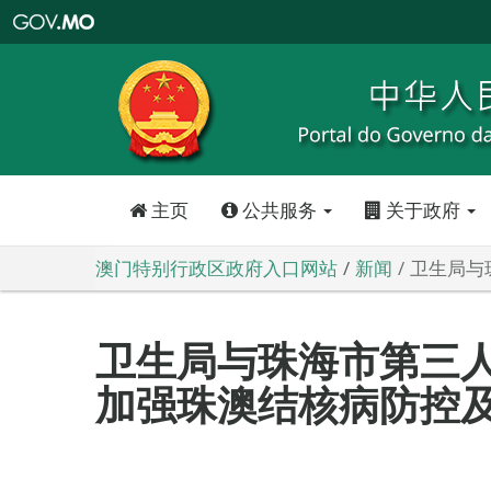
澳
门
特
别
行
政
区
政
府
入
口
网
站
主页
公共服务
关于政府
澳门特别行政区政府入口网站
新闻
卫生局与
卫生局与珠海市第三人
加强珠澳结核病防控