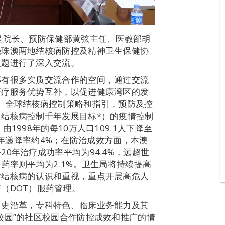
星院长、预防保健部黄弦主任、医教部胡
强珠澳两地结核病防控及精神卫生保健协
议题进行了深入交流。
邻有很多实质交流合作的空间，通过交流
医疗服务优势互补，以促进健康湾区的发
）全球结核病控制策略和指引，预防及控
结核病控制千年发展目标*）的疫情控制
1998年的每10万人口109.1人下降至
3%，年递降率约4%；在防治成效方面，本澳
0年治疗成功率平均为94.4%，远超世
药率则平均为2.1%。卫生局将持续提高
对结核病的认识和重视，重点开展高危人
（DOT）服药管理。
历史沿革，专科特色、临床业务能力及其
校园”的社区校园合作防控成效和推广的情