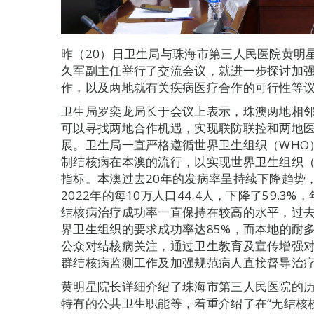
昨（20）日卫生局与珠海市第三人民医院黄明
久军副主任举行了交流会议，就进一步探讨加
作，以及两地就有关疾病医疗合作的可行性等
卫生局罗奕龙局长于会议上表示，珠澳两地相
可以寻找两地合作机遇，实现联防联控和两地
展。卫生局一直严格遵循世界卫生组织（WHO
制结核病在本澳的流行，以实现世界卫生组织（
指标。本澳过去20年的发病率呈持续下降趋势，由
2022年的每10万人口44.4人，下降了59.
结核病治疗成功率一直保持在较高的水平，过去2
界卫生组织的要求成功率达85%，而本地的耐多
公众对结核病关注，通过卫生教育及宣传增强
群结核病监测工作及加强规范病人直接督导治疗
黄明星院长详细介绍了珠海市第三人民医院的
特有的公共卫生职能等，着重介绍了在“无结核