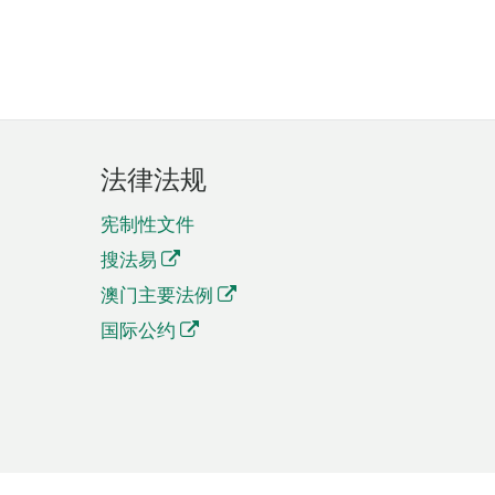
法律法规
宪制性文件
搜法易
澳门主要法例
国际公约