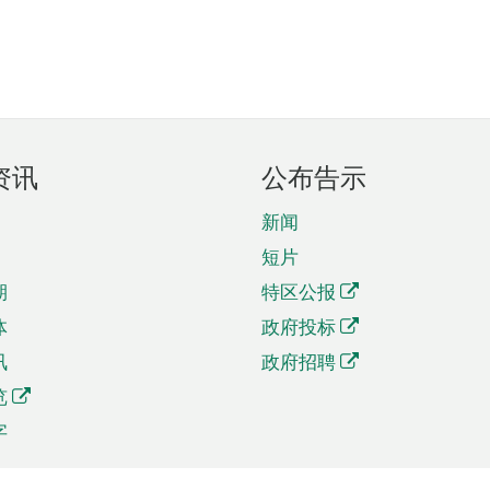
资讯
公布告示
新闻
短片
期
特区公报
体
政府投标
讯
政府招聘
览
字
及贸易
相关连结