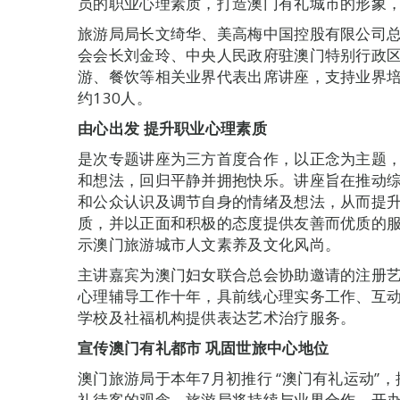
员的职业心理素质，打造澳门有礼城市的形象
旅游局局长文绮华、美高梅中国控股有限公司
会会长刘金玲、中央人民政府驻澳门特别行政
游、餐饮等相关业界代表出席讲座，支持业界培
约130人。
由心出发
提升职业心理素质
是次专题讲座为三方首度合作，以正念为主题
和想法，回归平静并拥抱快乐。讲座旨在推动
和公众认识及调节自身的情绪及想法，从而提
质，并以正面和积极的态度提供友善而优质的
示澳门旅游城市人文素养及文化风尚。
主讲嘉宾为澳门妇女联合总会协助邀请的注册
心理辅导工作十年，具前线心理实务工作、互
学校及社福机构提供表达艺术治疗服务。
宣传澳门有礼都市
巩固世旅中心地位
澳门旅游局于本年7月初推行 “澳门有礼运动”
礼待客的观念，旅游局将持续与业界合作，开