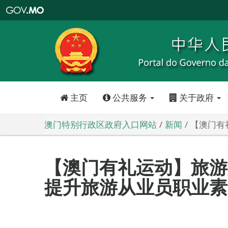
澳
门
特
别
行
政
区
政
府
入
口
网
站
主页
公共服务
关于政府
澳门特别行政区政府入口网站
新闻
【澳门有
【澳门有礼运动】旅游
提升旅游从业员职业素