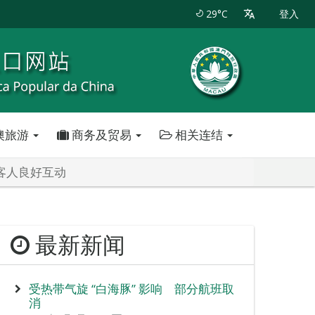
29°C
登入
澳旅游
商务及贸易
相关连结
客人良好互动
最新新闻
受热带气旋 “白海豚” 影响 部分航班取
消