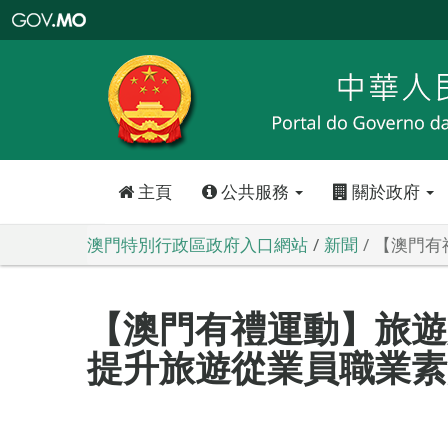
澳
門
特
別
行
政
區
政
府
入
口
網
站
主頁
公共服務
關於政府
澳門特別行政區政府入口網站
新聞
【澳門有
【澳門有禮運動】旅遊
提升旅遊從業員職業素