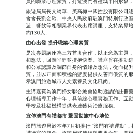
員的職業心理素質，打造澳門有禮城市的形象
旅遊局局長文綺華、美高梅中國控股有限公司
會會長劉金玲、中央人民政府駐澳門特別行政
遊、餐飲等相關業界代表出席講座，支持業界培
約130人。
由心出發
提升職業心理素質
是次專題講座為三方首度合作，以正念為主題
和想法，回歸平靜並擁抱快樂。講座旨在推動
和公眾認識及調節自身的情緒及想法，從而提
質，並以正面和積極的態度提供友善而優質的
示澳門旅遊城市人文素養及文化風尚。
主講嘉賓為澳門婦女聯合總會協助邀請的註冊
心理輔導工作十年，具前線心理實務工作、互
學校及社福機構提供表達藝術治療服務。
宣傳澳門有禮都市
鞏固世旅中心地位
澳門旅遊局於本年7月初推行 “澳門有禮運動”
禮待客的觀念，旅遊局將持續與業界合作，開