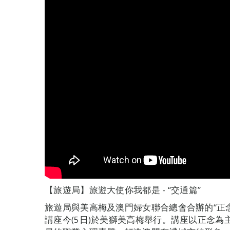
【旅遊局】旅遊大使你我都是 - “交通篇”
旅遊局與美高梅及澳門婦女聯合總會合辦的“正念 ·
講座今(5日)於美獅美高梅舉行。講座以正念