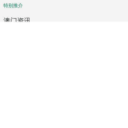
特别推介
澳门资讯
天气
交通
公众假期
文娱康体
城市资讯
澳门便览
统计数字
公布告示
新闻
短片