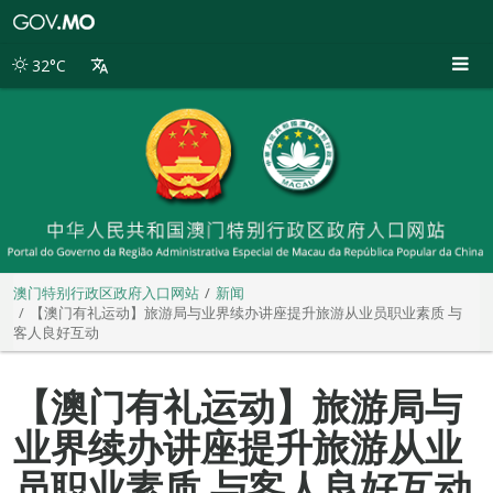
澳
门
特
32°C
别
行
政
区
政
府
入
口
网
站
澳门特别行政区政府入口网站
新闻
【澳门有礼运动】旅游局与业界续办讲座提升旅游从业员职业素质 与
客人良好互动
【澳门有礼运动】旅游局与
业界续办讲座提升旅游从业
员职业素质 与客人良好互动