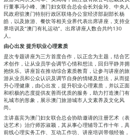
行董事冯小峰、澳门妇女联合总会会长刘金玲、中央人
民政府驻澳门特别行政区联络办公室经济部副部长杨
皓，以及旅游、餐饮等相关业界代表出席讲座，支持业
界培训及“澳门有礼运动”。出席讲座人数合共约130
人。
由心出发
提升职业心理素质
是次专题讲座为三方首度合作，以正念为主题，结合艺
术创作，让从业员学会调节心情和想法，回归平静并拥
抱快乐。讲座旨在推动综合素质教育，让参与讲座的旅
游从业员和公众认识及调节自身的情绪及想法，从而提
升心理健康，由心出发，提升职业心理素质，并以正面
和积极的态度提供友善而优质的服务，助力打造澳门有
礼城市的形象，展示澳门旅游城市人文素养及文化风
尚。
主讲嘉宾为澳门妇女联合总会协助邀请的注册艺术（表
达艺术）治疗师苏淑颖，其从事心理辅导工作十年，具
前线心理实务工作、互动工作坊、讲座培训带领经验，