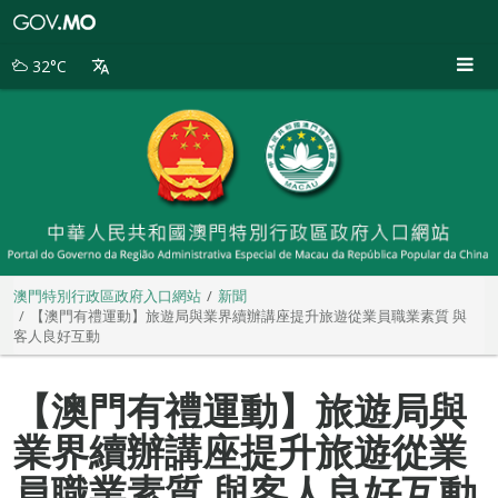
澳
門
特
32°C
別
行
政
區
政
府
入
口
網
站
澳門特別行政區政府入口網站
新聞
【澳門有禮運動】旅遊局與業界續辦講座提升旅遊從業員職業素質 與
客人良好互動
【澳門有禮運動】旅遊局與
業界續辦講座提升旅遊從業
員職業素質 與客人良好互動