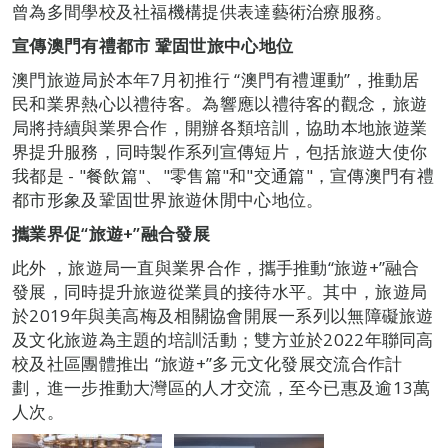
曾為多間學校及社福機構提供表達藝術治療服務。
宣傳澳門有禮都市
鞏固世旅中心地位
澳門旅遊局於本年7月初推行 “澳門有禮運動”，推動居
民和業界熱心以禮待客。為響應以禮待客的觀念，旅遊
局將持續與業界合作，開辦各類培訓，協助本地旅遊業
界提升服務，同時製作系列宣傳短片，包括旅遊大使你
我都是 - "餐飲篇"、"零售篇"和"交通篇"，宣傳澳門有禮
都市形象及鞏固世界旅遊休閒中心地位。
攜業界促“旅遊
+
”融合發展
此外 ，旅遊局一直與業界合作，攜手推動“旅遊+”融合
發展，同時提升旅遊從業員的接待水平。其中，旅遊局
於2019年與美高梅及相關協會開展一系列以無障礙旅遊
及文化旅遊為主題的培訓活動；雙方並於2022年聯同高
校及社區團體推出 “旅遊+”多元文化發展交流合作計
劃，進一步推動大灣區的人才交流，至今已惠及逾13萬
人次。