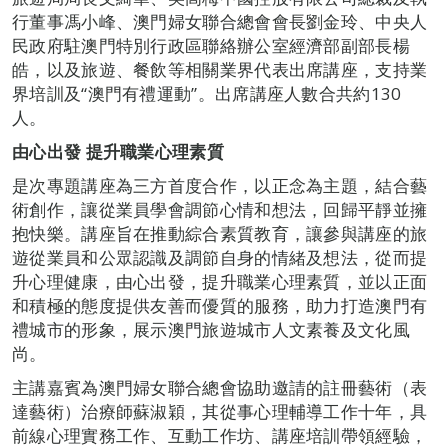
行董事馮小峰、澳門婦女聯合總會會長劉金玲、中央人
民政府駐澳門特別行政區聯絡辦公室經濟部副部長楊
皓，以及旅遊、餐飲等相關業界代表出席講座，支持業
界培訓及“澳門有禮運動”。出席講座人數合共約130
人。
由心出發
提升職業心理素質
是次專題講座為三方首度合作，以正念為主題，結合藝
術創作，讓從業員學會調節心情和想法，回歸平靜並擁
抱快樂。講座旨在推動綜合素質教育，讓參與講座的旅
遊從業員和公眾認識及調節自身的情緒及想法，從而提
升心理健康，由心出發，提升職業心理素質，並以正面
和積極的態度提供友善而優質的服務，助力打造澳門有
禮城市的形象，展示澳門旅遊城市人文素養及文化風
尚。
主講嘉賓為澳門婦女聯合總會協助邀請的註冊藝術（表
達藝術）治療師蘇淑穎，其從事心理輔導工作十年，具
前線心理實務工作、互動工作坊、講座培訓帶領經驗，