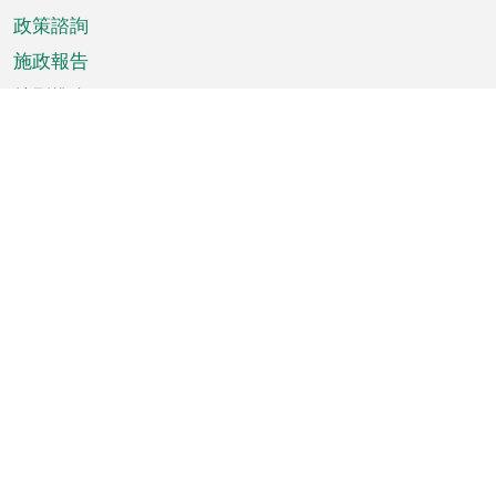
政策諮詢
施政報告
特別推介
澳門資訊
天氣
交通
公眾假期
文娛康體
城市資訊
澳門便覽
統計數字
公佈告示