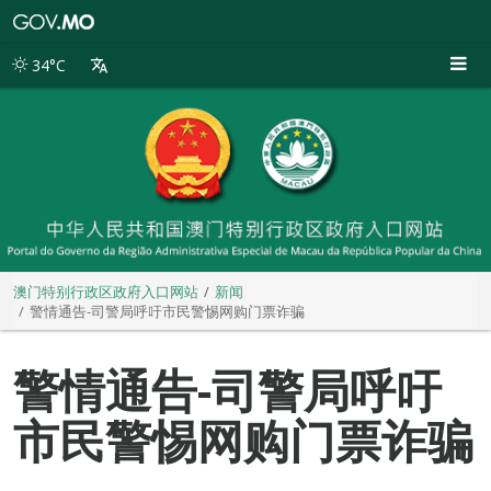
澳
门
特
34°C
别
行
政
区
政
府
入
口
网
站
澳门特别行政区政府入口网站
新闻
警情通告-司警局呼吁市民警惕网购门票诈骗
警情通告-司警局呼吁
市民警惕网购门票诈骗