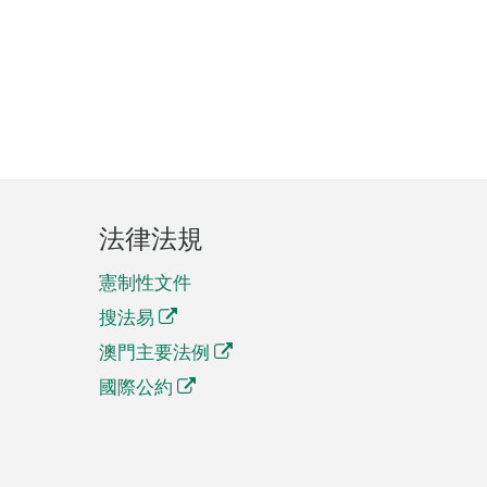
法律法規
憲制性文件
搜法易
澳門主要法例
國際公約