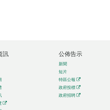
資訊
公佈告示
新聞
短片
期
特區公報
體
政府投標
訊
政府招聘
覽