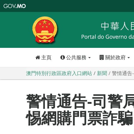
澳
門
特
別
行
政
區
政
府
入
口
網
站
主頁
公共服務
關於政府
澳門特別行政區政府入口網站
新聞
警情通告
警情通告-司警
惕網購門票詐騙