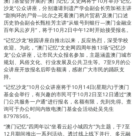
澳门基金会开展的“澳门记忆”文史网将于10月举办“记忆
沙龙”公众讲座，分别邀请到遗产学会副会长劳加裕主讲
“劏狗环的尸骨—比尔之死看澳门鸦片贸易”及澳门口述
历史协会副会长甄桂芳主讲“从银号到银行—澳门金融业
百年风云岁月”，将于10月2日中午12时开始接受报名。
“记忆沙龙”校园讲座自推出以来，反应热烈，深受学校
欢迎。为此，“澳门记忆”文史网四周年推13场“记忆沙
龙”公众讲座，让市民大众报名参加，主题涵盖澳门城市
规划、风俗文化、行业发展及公共卫生等。7至9月的公
众讲座开放报名后即告额满，感谢广大市民的踊跃支
持。
“记忆沙龙”10月公众讲座将于10月14日(星期六)于澳门
基金会举行，有兴趣的市民可于10月2日至12日通过“澳
门公共服务一户通”进行报名，名额有限，先到先得。查
询可于办公时间内致电澳门基金会活动处吴先生
87978565。
“澳门记忆”四周年以“坐看云起小城四方”为主题，于7至
12月期间推出一系列活动。透过线上线下并行、多元融