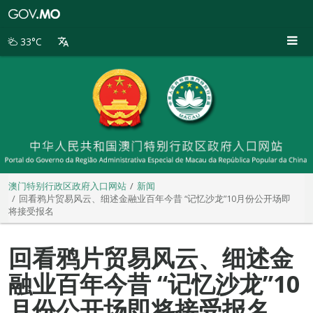
澳
门
特
33°C
别
行
政
区
政
府
入
口
网
站
澳门特别行政区政府入口网站
新闻
回看鸦片贸易风云、细述金融业百年今昔 “记忆沙龙”10月份公开场即
将接受报名
回看鸦片贸易风云、细述金
融业百年今昔 “记忆沙龙”10
月份公开场即将接受报名