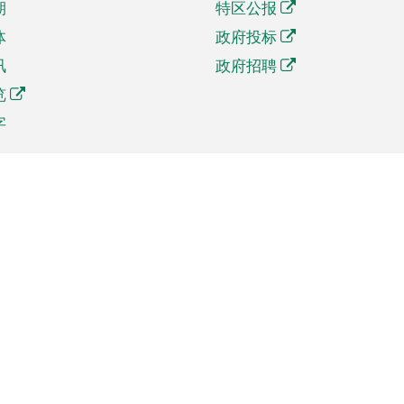
期
特区公报
体
政府投标
讯
政府招聘
览
字
及贸易
相关连结
资
手机应用程序目录
贸会展
社交媒体目录
商机和服务
专题网站目录
讯
RSS订阅目录
权
表格下载
政公职局