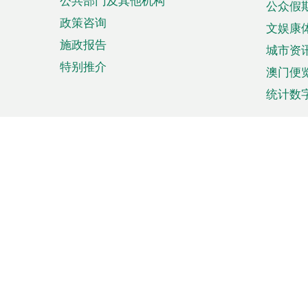
公共部门及其他机构
公众假
政策咨询
文娱康
施政报告
城市资
特别推介
澳门便
统计数
来澳旅游
商务
计划行程
贸易投
观光
澳门经
娱乐休闲
中小企
购物
市场资
节日盛事
知识产
网
网
页
使用条款
私隐声明
协调机构：澳门特别行政区行