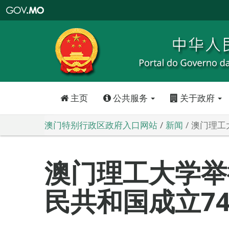
澳
门
特
别
行
政
区
政
府
入
口
网
站
主页
公共服务
关于政府
澳门特别行政区政府入口网站
新闻
澳门理工
澳门理工大学举
民共和国成立7