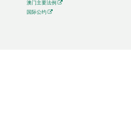
澳门主要法例
国际公约
繁體中文
簡体中文
Português
English