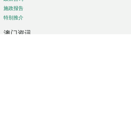
施政报告
特别推介
澳门资讯
天气
交通
公众假期
文娱康体
城市资讯
澳门便览
统计数字
公布告示
新闻