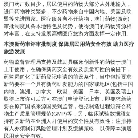
澳门药厂数目少，居民使用的药物大部分从外地输入，
进口药物种类繁多，不少药物来自中国内地、美国及欧
盟等先进国家。医疗服务离不开药物，澳门药物(西药)
审批制度具备本地特色及优势，使得澳门的药物资源相
对丰富，在支持发展高端医疗旅游方面发挥一定作用。
本澳新药审评审批制度
保障居民用药安全有效
助力医疗
旅游发展
药物监督管理局支持及鼓励具临床创新性的药物于澳门
上市使用，在确保新药安全有效及质量可控的前提下，
药监局简化了新药登记申请的前设条件，当中包括要求
新药要在一个具有新药研发能力的国家或地区(包括中国
内地、澳洲、加拿大、欧盟、美国、日本、英国及瑞士)
取得上市许可后方可在澳门申请登记上市，即要求新药
要在原产国或来源国受到监管，包括制造过程须符合药
物生产质量管理规范(GMP)等，另，临床试验数据须支
持有关新药在亚洲人群使用的安全性及有效性；注册持
有人亦须制订风险管理计划及缓解策略，以保障本澳居
民用药安全有效。