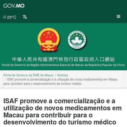
Portal
do
Governo
29°C
da
RAE
de
Macau
Portal do Governo da RAE de Macau
Notícias
ISAF promove a comercialização e a utilização de novos medicamentos em Macau
para contribuir para o desenvolvimento do turismo médico
ISAF promove a comercialização e a
utilização de novos medicamentos em
Macau para contribuir para o
desenvolvimento do turismo médico