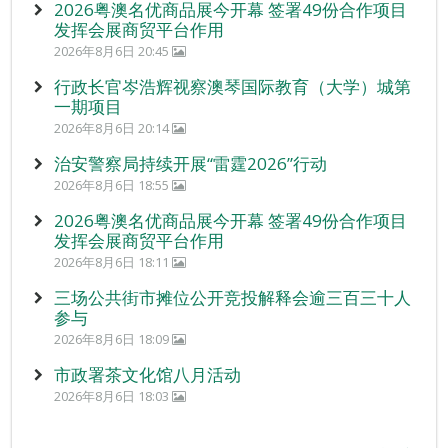
2026粤澳名优商品展今开幕 签署49份合作项目
发挥会展商贸平台作用
2026年8月6日 20:45
行政长官岑浩辉视察澳琴国际教育（大学）城第
一期项目
2026年8月6日 20:14
治安警察局持续开展“雷霆2026”行动
2026年8月6日 18:55
2026粤澳名优商品展今开幕 签署49份合作项目
发挥会展商贸平台作用
2026年8月6日 18:11
三场公共街市摊位公开竞投解释会逾三百三十人
参与
2026年8月6日 18:09
市政署茶文化馆八月活动
2026年8月6日 18:03