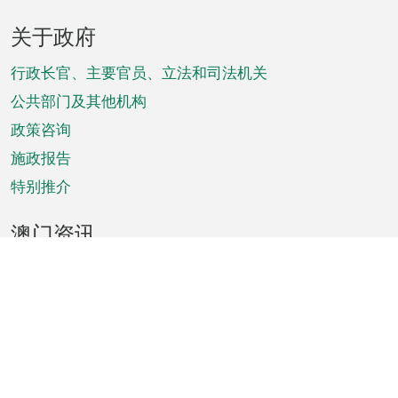
页
关于政府
脚
菜
行政长官、主要官员、立法和司法机关
单
公共部门及其他机构
政策咨询
施政报告
特别推介
澳门资讯
天气
交通
公众假期
文娱康体
城市资讯