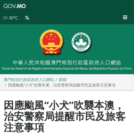
澳
門
特
30°C
別
行
政
區
政
府
入
口
網
站
澳門特別行政區政府入口網站
新聞
因應颱風“小犬”吹襲本澳，治安警察局提醒市民及旅客注意事項
因應颱風“小犬”吹襲本澳，
治安警察局提醒市民及旅客
注意事項