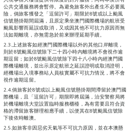
公共交通服務將會暫停。為避免旅客外出產生不必要風
險，倘旅客獲發之「逗留許可」期限於8號或以上颱風
信號懸掛期間屆滿，且原定乘坐澳門國際機場的航班受
颱風影響而延誤或取消，又或因其他不可抗力原因而無
法如期離境，亦無需急於前來辦理延期手續。
2.3.上述旅客如經澳門國際機場以外的其他口岸離境，
則於8號颱風信號除下二十四小時內離境將不會視作逾
期逗留；如於8號颱風信號除下四十八小時內經澳門國
際機場離境，並出示原定航班之延誤證明或取消證明，
經機場出入境事務站人員核實屬不可抗力情況，將不會
視作逾期逗留。
2.4.倘旅客於8號或以上颱風信號懸掛期間滯留於澳門國
際機場，且「逗留許可」期限即將屆滿，治安警察局將
於機場離境大堂設置臨時服務櫃檯，為有需要且符合資
格的滯留旅客辦理相應手續，以便其在8號颱風信號除
下後依時離澳。
2.5.如旅客非因惡劣天氣等不可抗力原因，並在本澳懸