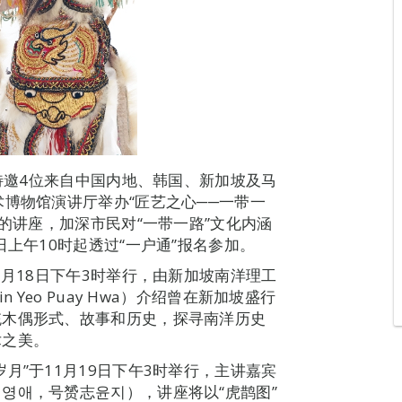
局特邀4位来自中国内地、韩国、新加坡及马
术博物馆演讲厅举办“匠艺之心──一带一
题的讲座，加深市民对“一带一路”文化内涵
日上午10时起透过“一户通”报名参加。
1月18日下午3时举行，由新加坡南洋理工
 Yeo Puay Hwa）介绍曾在新加坡盛行
统木偶形式、故事和历史，探寻南洋历史
术之美。
月”于11月19日下午3时举行，主讲嘉宾
영애，号赟志윤지），讲座将以“虎鹊图”