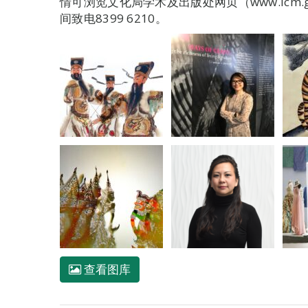
情可浏览文化局学术及出版处网页（www.icm.go
间致电8399 6210。
查看图库