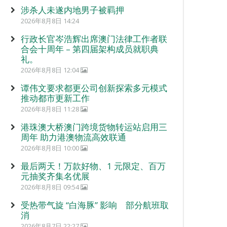
涉杀人未遂内地男子被羁押
2026年8月8日 14:24
行政长官岑浩辉出席澳门法律工作者联
合会十周年 – 第四届架构成员就职典
礼。
2026年8月8日 12:04
谭伟文要求都更公司创新探索多元模式
推动都市更新工作
2026年8月8日 11:28
港珠澳大桥澳门跨境货物转运站启用三
周年 助力港澳物流高效联通
2026年8月8日 10:00
最后两天！万款好物、1 元限定、百万
元抽奖齐集名优展
2026年8月8日 09:54
受热带气旋 “白海豚” 影响 部分航班取
消
2026年8月7日 22:27