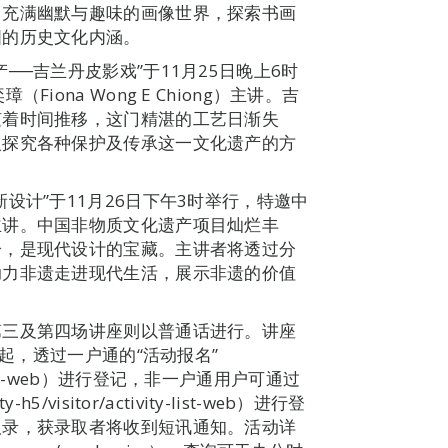
、充满幽默与趣味的画像世界，探索书画
国的历史文化内涵。
──吉兰丹皮影戏”于11月25日晚上6时
ona Wong E Chiong）主讲。吉
随着时间推移，这门精湛的工艺日渐失
入探究各种保护及传承这一文化遗产的方
。
设计”于11月26日下午3时举行，特邀中
主讲。中国非物质文化遗产项目灿烂丰
分，是现代设计的宝藏。主讲者将透过分
助力非遗走进现代生活，展示非遗的价值
第三及第四场讲座则以普通话进行。讲座
时起，透过一户通的“活动报名”
tivity-list-web）进行登记，非一户通用户可通过
h5/visitor/activity-list-web）进行登
取录，获录取者将收到短讯通知。活动详