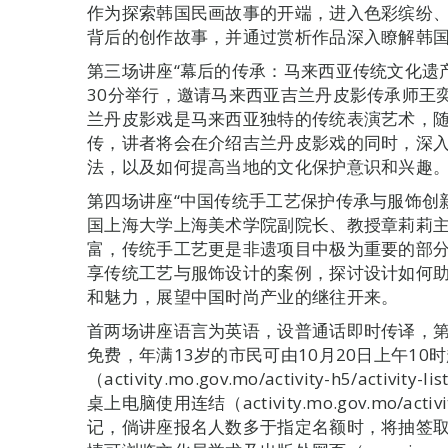
作为探索韩国民画故事的开端，进入色彩缤纷
背后的创作故事，并通过赏析作品深入瞭解韩
第三场讲座“幕后的传承：马来西亚传统文化遗产
30分举行，邀请马来西亚吉兰丹皮影传承师王奕璋（Fi
兰丹皮影戏是马来西亚独特的传统表演艺术，
传，讲者将会在介绍吉兰丹皮影戏的同时，深
法，以及如何提高当地的文化保护意识和兴趣
第四场讲座“中国传统手工艺保护传承与服饰创新
国上海大学上海美术学院副院长、教授章莉莉
富，传统手工艺更是非遗项目中极为重要的部
享传统工艺与服饰设计的案例，探讨设计如何
和魅力，展望中国时尚产业的继往开来。
首两场讲座语言为英语，设普通话即时传译，
免费，年满13岁的市民可由10月20日上午10
（activity.mo.gov.mo/activity-h5/ac
桌上电脑使用连结（activity.mo.gov.mo/activity-
记，倘讲座报名人数多于指定名额时，将抽签