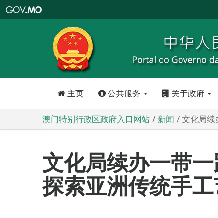
澳
门
特
别
行
政
区
政
府
入
口
网
站
主页
公共服务
关于政府
澳门特别行政区政府入口网站
新闻
文化局续
文化局续办一带一
探索亚洲传统手工