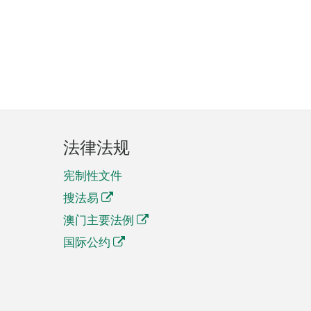
法律法规
宪制性文件
搜法易
澳门主要法例
国际公约