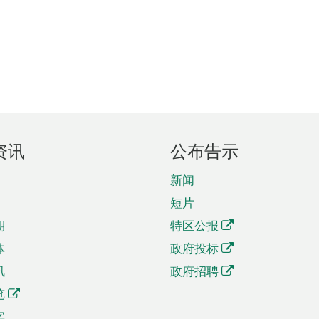
资讯
公布告示
新闻
短片
期
特区公报
体
政府投标
讯
政府招聘
览
字