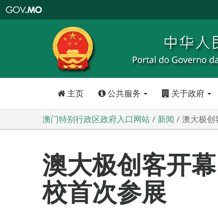
澳
门
特
别
行
政
区
政
府
入
口
网
站
主页
公共服务
关于政府
澳门特别行政区政府入口网站
新闻
澳大极创
澳大极创客开幕
校首次参展