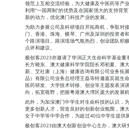
领范上互相交流经验，为大健康及中医药等产
利用“一国两制”的优势及在国家强大的支持背
新的动力，优化澳门科技产业的发展。
为助力参展公司及科研项目开拓商机，争取对接
门、香港、珠海、横琴、广州及深圳的投资者
个路演项目。路演现场气氛热烈，创业团队积
点评和建议。
极创客2023亦邀请了华润正大生命科学基金
长方晓东、澳大健康科学学院院长邓初夏、澳
新、艾社康（上海）健康咨询有限公司业务拓
品）有限公司业务总经理王磊等特邀嘉宾就生
医药研发、大学技术转移、创业等主题发表演
向，拓宽视野，把握粤港澳大湾区庞大的发展
此外，为加深澳门中学生对生命科技的认识，为特
更多创新人才，营造良好的创新创业氛围，澳
女子中学等中学合作，为超过40位中学生提供
极创客2023由澳大创新创业中心主办，澳大