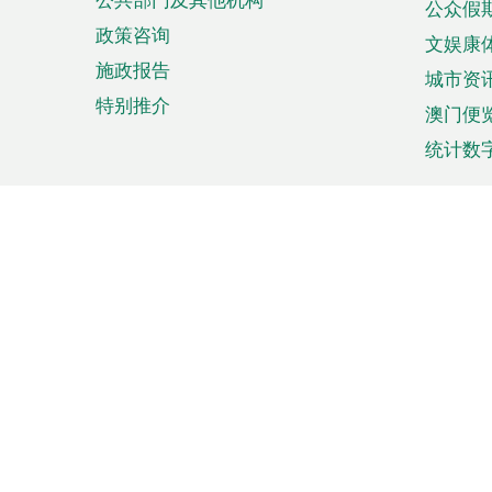
公众假
政策咨询
文娱康
施政报告
城市资
特别推介
澳门便
统计数
来澳旅游
商务
计划行程
贸易投
观光
澳门经
娱乐休闲
中小企
购物
市场资
节日盛事
知识产
网
网
页
使用条款
私隐声明
协调机构：澳门特别行政区行