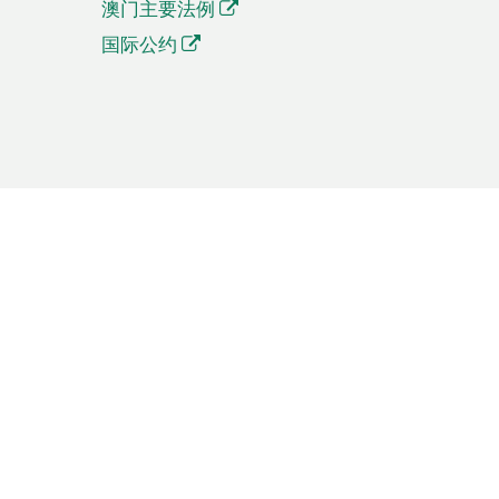
澳门主要法例
国际公约
繁體中文
簡体中文
Português
English