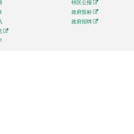
期
特区公报
体
政府投标
讯
政府招聘
览
字
及贸易
相关连结
资
手机应用程序目录
贸会展
社交媒体目录
商机和服务
专题网站目录
讯
RSS订阅目录
权
表格下载
政公职局