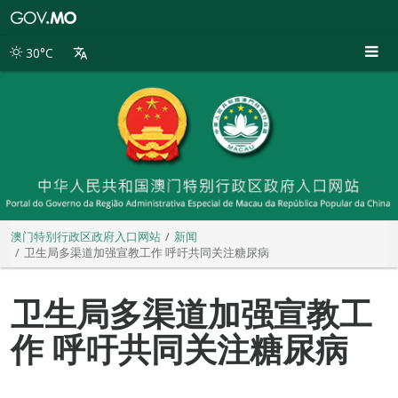
澳
门
特
30°C
别
行
政
区
政
府
入
口
网
站
澳门特别行政区政府入口网站
新闻
卫生局多渠道加强宣教工作 呼吁共同关注糖尿病
卫生局多渠道加强宣教工
作 呼吁共同关注糖尿病