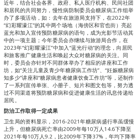
近年，结合社会各界、政府、私人医疗机构、民间社团
和居民的共同努力，慢性病防制委员会糖尿病工作组举
办了多项活动，如：去年在旅游局支持下，在2022年
“幻彩耀濠江”的其中两个场地（海傍区和官也街）亮起
蓝光和加入宣传预防糖尿病的语句，成为光影节活动其
中的一项主题；今年委员会亦继续与旅游局合作，在
2023年“幻彩耀濠江”中加入“蓝光行动”的理念，向居民
和旅客推广健康生活和唤起大众对糖尿病的关注。同
时，委员会亦针对不同群体举办了相应的讲座和工作
坊，如“关注儿童及青少年糖尿病工作坊”、“妊娠糖尿病
知多少”讲座和“糖尿病患者健康饮食工作坊”等，还制作
了一系列宣传单张、小册子、短片和图文包等，努力透
过不同渠道将预防糖尿病和促进健康生活的讯息传递给
居民。
防治工作取得一定成果
卫生局的资料显示，2016-2021年糖尿病盛行率虽缓慢
上升，但糖尿病死亡率由2009年每10万人14.6下降至
2021年每10万人9.2，比2009年下降37%，年均下降率