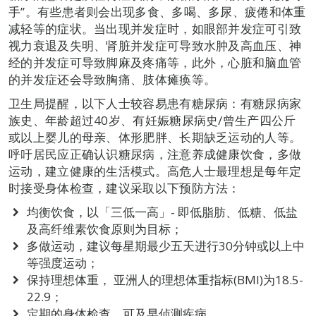
手”。有些患者则会出现多食、多喝、多尿、疲倦和体重
减轻等的症状。当出现并发症时，如眼部并发症可引致
视力衰退及失明、肾脏并发症可导致水肿及高血压、神
经的并发症可导致脚麻及疼痛等，此外，心脏和脑血管
的并发症还会导致胸痛、肢体瘫痪等。
卫生局提醒，以下人士较容易患有糖尿病：有糖尿病家
族史、年龄超过40岁、有妊娠糖尿病史/曾生产四公斤
或以上婴儿的母亲、体形肥胖、长期缺乏运动的人等。
呼吁居民应正确认识糖尿病，注意养成健康饮食，多做
运动，建立健康的生活模式。高危人士最理想是每年定
时接受身体检查，建议采取以下预防方法：
均衡饮食，以「三低一高」- 即低脂肪、低糖、低盐
及高纤维素饮食原则为目标；
多做运动，建议每星期最少五天进行30分钟或以上中
等强度运动；
保持理想体重， 亚洲人的理想体重指标(BMI)为18.5-
22.9；
定期的身体检查，可及早侦测疾病。