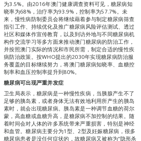
为3.5%。由2016年澳门健康调查资料可见，糖尿病知
晓率为68%，治疗率为93.9%，控制率为57.7%。未
来，慢性病防制委员会将继续藉着参与制定糖尿病筛查
指引工作、持续优化及推广糖尿病风险评估测试、透过
社区和媒体作宣传教育，以及到访外地与不同糖尿病机
构作交流学习等多方面来推动澳门糖尿病的防治工作，
并按照澳门实际的情况和市民所需，制定合适的慢性疾
病防治政策。按WHO提出的2030年实现糖尿病防治服
务覆盖的目标继续努力，将澳门糖尿病知晓率、血糖控
制率和血压控制率提升到80%。
糖尿病可出现严重并发症
卫生局表示，糖尿病是一种慢性疾病，当胰腺产生不了
足够的胰岛素，或者身体无法有效地利用所产生的胰岛
素时，就会出现糖尿病。胰岛素是一种调节血糖的荷尔
蒙，高血糖或血糖升高，是糖尿病不加控制的结果。随
着时间会对人体的许多系统带来严重损害，特别是神经
和血管。糖尿病主要分为1型、2型及妊娠糖尿病，很多
糖尿病患者是没任何症状的，故糖尿病又被称为“隐形杀