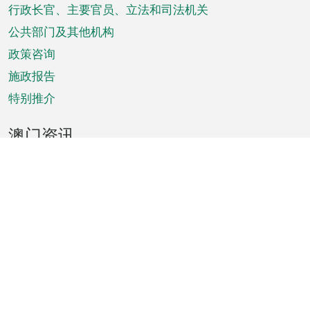
菜
行政长官、主要官员、立法和司法机关
单
公共部门及其他机构
政策咨询
施政报告
特别推介
澳门资讯
天气
交通
公众假期
文娱康体
城市资讯
澳门便览
统计数字