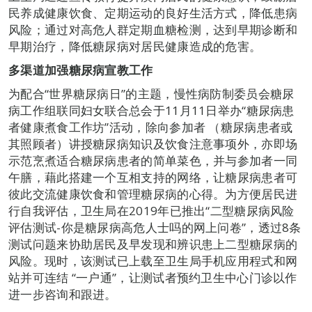
民养成健康饮食、定期运动的良好生活方式，降低患病
风险；通过对高危人群定期血糖检测，达到早期诊断和
早期治疗，降低糖尿病对居民健康造成的危害。
多渠道加强糖尿病宣教工作
为配合“世界糖尿病日”的主题，慢性病防制委员会糖尿
病工作组联同妇女联合总会于11月11日举办“糖尿病患
者健康煮食工作坊”活动，除向参加者 （糖尿病患者或
其照顾者）讲授糖尿病知识及饮食注意事项外，亦即场
示范烹煮适合糖尿病患者的简单菜色，并与参加者一同
午膳，藉此搭建一个互相支持的网络，让糖尿病患者可
彼此交流健康饮食和管理糖尿病的心得。为方便居民进
行自我评估，卫生局在2019年已推出“二型糖尿病风险
评估测试-你是糖尿病高危人士吗的网上问卷”，透过8条
测试问题来协助居民及早发现和辨识患上二型糖尿病的
风险。现时，该测试已上载至卫生局手机应用程式和网
站并可连结 “一户通”，让测试者预约卫生中心门诊以作
进一步咨询和跟进。