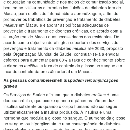
e educação na comunidade e nos meios de comunicação social,
bem como, visitar as diferentes instituições de diabetes fora de
Macau, para efeitos de intercâmbio e aprendizagem, a fim de
promover os trabalhos de prevenção e tratamento de diabetes
mellitus
em Macau e elaborar as políticas adequadas de
prevenção e tratamento de doenças crónicas, de acordo com a
situação real de Macau e as necessidades dos residentes. De
acordo com o objectivo de atingir a cobertura dos serviços de
prevenção e tratamento da diabetes
mellitus
até 2030, proposto
pela Organização Mundial de Saúde, continuar-se-á a envidar
esforços para aumentar para 80% a taxa de conhecimento sobre
a diabetes
mellitus
, a taxa de controlo da glicose no sangue e a
taxa de controlo da pressão arterial em Macau.
As pessoas com
diabetes
mellitus
podem ter
complicações
graves
Os Serviços de Saúde afirmam que a diabetes
mellitus
é uma
doença crónica, que ocorre quando o pâncreas não produz
insulina suficiente ou quando o corpo humano não consegue
utilizar eficazmente a insulina produzida. A insulina é uma
hormona que modula a glicose no sangue. O aumento da glicose
no sangue, ou hiperglicemia, é uma consequência da diabetes
descontrolada, com o passar do tempo, pode causar graves