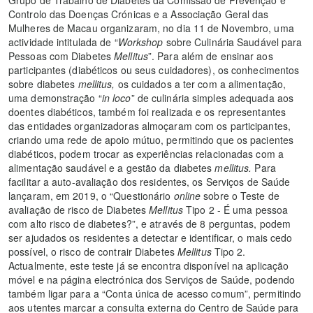
Grupo de Trabalho de Diabetes da Comissão de Prevenção e
Controlo das Doenças Crónicas e a Associação Geral das
Mulheres de Macau organizaram, no dia 11 de Novembro, uma
actividade intitulada de “
Workshop
sobre Culinária Saudável para
Pessoas com Diabetes
Mellitus
”. Para além de ensinar aos
participantes (diabéticos ou seus cuidadores), os conhecimentos
sobre diabetes
mellitus,
os cuidados a ter com a alimentação,
uma demonstração “
in loco
” de culinária simples adequada aos
doentes diabéticos, também foi realizada e os representantes
das entidades organizadoras almoçaram com os participantes,
criando uma rede de apoio mútuo, permitindo que os pacientes
diabéticos, podem trocar as experiências relacionadas com a
alimentação saudável e a gestão da diabetes
mellitus.
Para
facilitar a auto-avaliação dos residentes, os Serviços de Saúde
lançaram, em 2019, o “Questionário
online
sobre o Teste de
avaliação de risco de Diabetes
Mellitus
Tipo 2 - É uma pessoa
com alto risco de diabetes?”, e através de 8 perguntas, podem
ser ajudados os residentes a detectar e identificar, o mais cedo
possível, o risco de contrair Diabetes
Mellitus
Tipo 2.
Actualmente, este teste já se encontra disponível na aplicação
móvel e na página electrónica dos Serviços de Saúde, podendo
também ligar para a “Conta única de acesso comum”, permitindo
aos utentes marcar a consulta externa do Centro de Saúde para