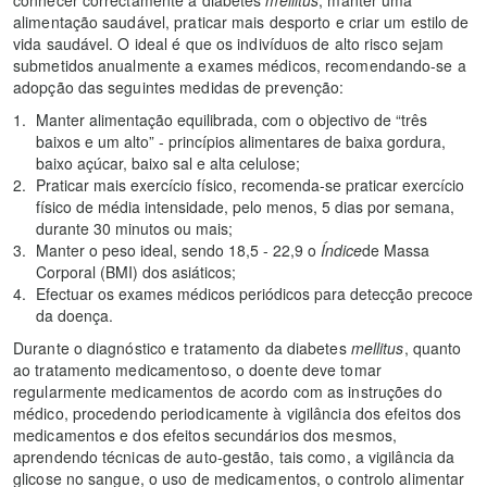
conhecer correctamente a diabetes
mellitus
, manter uma
alimentação saudável, praticar mais desporto e criar um estilo de
vida saudável. O ideal é que os indivíduos de alto risco sejam
submetidos anualmente a exames médicos, recomendando-se a
adopção das seguintes medidas de prevenção:
Manter alimentação equilibrada, com o objectivo de “três
baixos e um alto” - princípios alimentares de baixa gordura,
baixo açúcar, baixo sal e alta celulose;
Praticar mais exercício físico, recomenda-se praticar exercício
físico de média intensidade, pelo menos, 5 dias por semana,
durante 30 minutos ou mais;
Manter o peso ideal, sendo 18,5 - 22,9 o
Índice
de Massa
Corporal (BMI) dos asiáticos;
Efectuar os exames médicos periódicos para detecção precoce
da doença.
Durante o diagnóstico e tratamento da diabetes
mellitus
, quanto
ao tratamento medicamentoso, o doente deve tomar
regularmente medicamentos de acordo com as instruções do
médico, procedendo periodicamente à vigilância dos efeitos dos
medicamentos e dos efeitos secundários dos mesmos,
aprendendo técnicas de auto-gestão, tais como, a vigilância da
glicose no sangue, o uso de medicamentos, o controlo alimentar