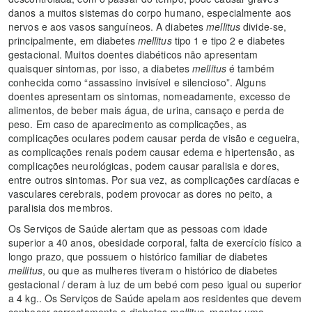
danos a muitos sistemas do corpo humano, especialmente aos
nervos e aos vasos sanguíneos. A diabetes
mellitus
divide-se,
principalmente, em diabetes
mellitus
tipo 1 e tipo 2 e diabetes
gestacional. Muitos doentes diabéticos não apresentam
quaisquer sintomas, por isso, a diabetes
mellitus
é também
conhecida como “assassino invisível e silencioso”. Alguns
doentes apresentam os sintomas, nomeadamente, excesso de
alimentos, de beber mais água, de urina, cansaço e perda de
peso. Em caso de aparecimento as complicações, as
complicações oculares podem causar perda de visão e cegueira,
as complicações renais podem causar edema e hipertensão, as
complicações neurológicas, podem causar paralisia e dores,
entre outros sintomas. Por sua vez, as complicações cardíacas e
vasculares cerebrais, podem provocar as dores no peito, a
paralisia dos membros.
Os Serviços de Saúde alertam que as pessoas com idade
superior a 40 anos, obesidade corporal, falta de exercício físico a
longo prazo, que possuem o histórico familiar de diabetes
mellitus
, ou que as mulheres tiveram o histórico de diabetes
gestacional / deram à luz de um bebé com peso igual ou superior
a 4 kg.. Os Serviços de Saúde apelam aos residentes que devem