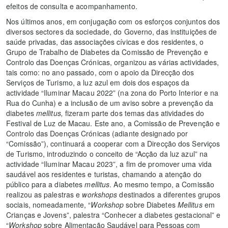
efeitos de consulta e acompanhamento.
Nos últimos anos, em conjugação com os esforços conjuntos dos
diversos sectores da sociedade, do Governo, das instituições de
saúde privadas, das associações cívicas e dos residentes, o
Grupo de Trabalho de Diabetes da Comissão de Prevenção e
Controlo das Doenças Crónicas, organizou as várias actividades,
tais como: no ano passado, com o apoio da Direcção dos
Serviços de Turismo, a luz azul em dois dos espaços da
actividade “Iluminar Macau 2022” (na zona do Porto Interior e na
Rua do Cunha) e a inclusão de um aviso sobre a prevenção da
diabetes
mellitus,
fizeram parte dos temas das atividades do
Festival de Luz de Macau. Este ano, a Comissão de Prevenção e
Controlo das Doenças Crónicas (adiante designado por
“Comissão”), continuará a cooperar com a Direcção dos Serviços
de Turismo, introduzindo o conceito de “Acção da luz azul” na
actividade “Iluminar Macau 2023”, a fim de promover uma vida
saudável aos residentes e turistas, chamando a atenção do
público para a diabetes
mellitus
. Ao mesmo tempo, a Comissão
realizou as palestras e
workshops
destinados a diferentes grupos
sociais, nomeadamente, “
Workshop
sobre Diabetes
Mellitus
em
Crianças e Jovens”, palestra “Conhecer a diabetes gestacional” e
“
Workshop
sobre Alimentação Saudável para Pessoas com