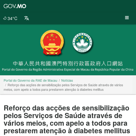
Portal
do
Governo
34°C
da
RAE
de
Macau
Portal do Governo da RAE de Macau
Notícias
Reforço das acções de sensibilização pelos Serviços de Saúde através de vários
meios, com apelo a todos para prestarem atenção à diabetes mellitus
Reforço das acções de sensibilização
pelos Serviços de Saúde através de
vários meios, com apelo a todos para
prestarem atenção à diabetes mellitus