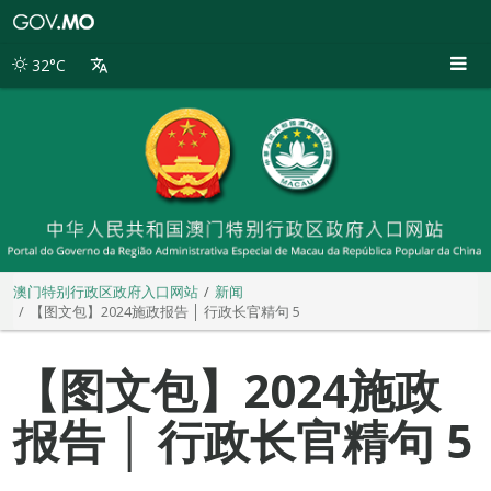
澳
门
特
32°C
别
行
政
区
政
府
入
口
网
站
澳门特别行政区政府入口网站
新闻
【图文包】2024施政报告 │ 行政长官精句 5
【图文包】2024施政
报告 │ 行政长官精句 5