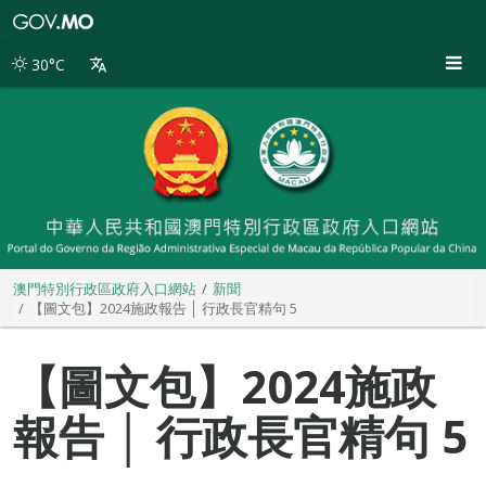
澳
門
特
30°C
別
行
政
區
政
府
入
口
網
站
澳門特別行政區政府入口網站
新聞
【圖文包】2024施政報告 │ 行政長官精句 5
【圖文包】2024施政
報告 │ 行政長官精句 5