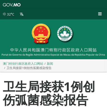
澳
门
特
32°C
别
行
政
区
政
府
入
口
网
站
澳门特别行政区政府入口网站
新闻
卫生局接获1例创伤弧菌感染报告
卫生局接获1例创
伤弧菌感染报告