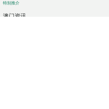
特别推介
澳门资讯
天气
交通
公众假期
文娱康体
城市资讯
澳门便览
统计数字
公布告示
新闻
短片