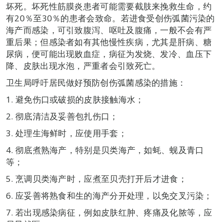
坏死。坏死性筋膜炎患者可能需要截肢来挽救生命，约
有20％至30％的患者会致命。若进食受创伤弧菌污染的
海产而感染，可引致腹泻、呕吐及腹痛，一般不会有严
重后果；但感染者如有其他慢性疾病，尤其是肝病、糖
尿病，便可能出现败血症，病征为发烧、发冷、血压下
降、皮肤出现水泡，严重者会引致死亡。
卫生局呼吁居民做好预防创伤弧菌感染的措施：
1. 避免伤口或破损的皮肤接触海水；
2. 彻底清洁及妥善包扎伤口；
3. 处理生海鲜时，应使用手套；
4. 彻底煮熟海产，特别是贝类海产，如蚝、蚬及青口
等；
5. 烹调贝类海产时，应煮至贝壳打开后才进食；
6. 应妥善将熟食和生的海产分开处理，以免交叉污染；
7. 若出现感染病征，例如皮肤红肿、疼痛及化脓等，应