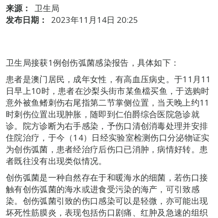
来源：
卫生局
发布日期：
2023年11月14日 20:25
卫生局接获1例创伤弧菌感染报告，具体如下：
患者是澳门居民，成年女性，有高血压病史。于11月11
日早上10时，患者在沙梨头街市某鱼檔买鱼，于选购时
意外被鱼鳍刺伤右尾指第二节掌侧位置，当天晚上约11
时刺伤位置出现肿胀，随即到仁伯爵综合医院急诊就
诊。院方诊断为右手感染，予伤口清创消毒处理并安排
住院治疗，于今（14）日经实验室检测伤口分泌物证实
为创伤弧菌，患者经治疗后伤口已消肿，病情好转。患
者既往没有出现类似情况。
创伤弧菌是一种自然存在于和暖海水的细菌，若伤口接
触有创伤弧菌的海水或进食受污染的海产，可引致感
染。创伤弧菌引致的伤口感染可以是轻微，亦可能出现
坏死性筋膜炎，表现包括伤口剧痛、红肿及急速的组织