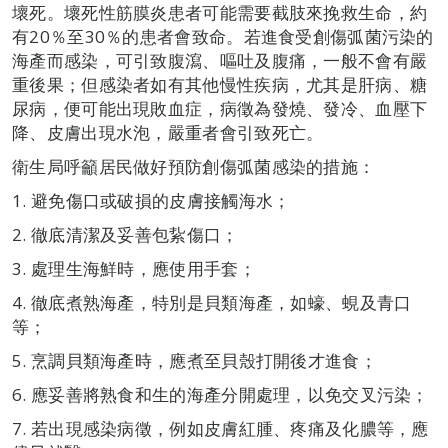
壞死。壞死性筋膜炎患者可能需要截肢來挽救生命，約
有20％至30％的患者會致命。若進食受創傷弧菌污染的
海產而感染，可引致腹瀉、嘔吐及腹痛，一般不會有嚴
重後果；但感染者如有其他慢性疾病，尤其是肝病、糖
尿病，便可能出現敗血症，病徵為發燒、發冷、血壓下
降、皮膚出現水泡，嚴重者會引致死亡。
衛生局呼籲居民做好預防創傷弧菌感染的措施：
1. 避免傷口或破損的皮膚接觸海水；
2. 徹底清潔及妥善包紥傷口；
3. 處理生海鮮時，應使用手套；
4. 徹底煮熟海產，特別是貝類海產，如蠔、蜆及青口
等；
5. 烹調貝類海產時，應煮至貝殼打開後才進食；
6. 應妥善將熟食和生的海產分開處理，以免交叉污染；
7. 若出現感染病徵，例如皮膚紅腫、疼痛及化膿等，應