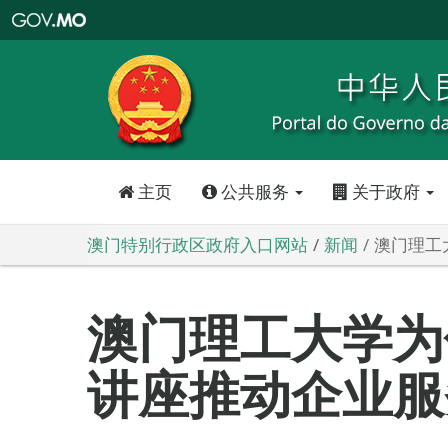
澳
门
特
别
行
政
区
政
府
入
口
网
站
主页
公共服务
关于政府
澳门特别行政区政府入口网站
新闻
澳门理工
澳门理工大学为
讲座推动企业服