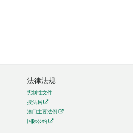
法律法规
宪制性文件
搜法易
澳门主要法例
国际公约