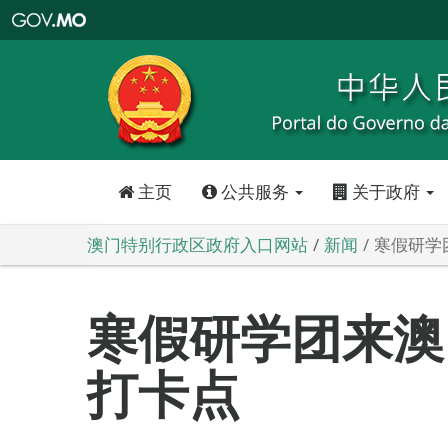
澳
门
特
别
行
政
区
政
府
入
口
网
站
主页
公共服务
关于政府
澳门特别行政区政府入口网站
新闻
寒假研学
寒假研学团来澳
打卡点