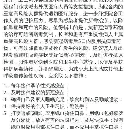
远程门诊或派出外展医疗人员等支援措施，为院舍内的
重症高风险人群提供适切医疗服务，进一步纾缓院舍工
作人员的照护压力，尽早为感染者提供所需治疗，以降
低重症和死亡的风险。值得指出的是，抗新冠病毒药物
的治疗可阻断病毒复制，长者和患有严重慢性病人士属
重症高风险人群，感染新冠病毒后5日内服用抗病毒药
物，可有效降低重症及死亡发生的风险。建议该人群出
现发热或呼吸道症状等疑似新冠症状时，及时进行抗原
检测，阳性者尽快到医院和卫生中心就诊，以便及早获
得抗病毒药物，并提醒居民，为减少患上流感或其他上
呼吸道传染性疾病，应采取以下措施：
每年接种季节性流感疫苗；
及时接种建议的新冠疫苗；
确保自己及家人睡眠充足，饮食均衡以及勤做运动；
保持良好的个人卫生习惯，勤洗手；
打喷嚏或咳嗽时应用纸巾掩住口鼻，用纸巾包好痰涎
及分泌物，放入有盖的垃圾桶内，及尽快洗手；没有
纸巾时应用肘部掩住口鼻，而不应用手掌掩住口鼻；