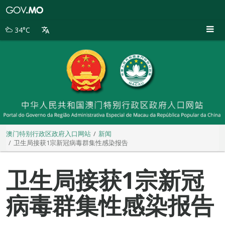
澳
门
特
34°C
别
行
政
区
政
府
入
口
网
站
澳门特别行政区政府入口网站
新闻
卫生局接获1宗新冠病毒群集性感染报告
卫生局接获1宗新冠
病毒群集性感染报告