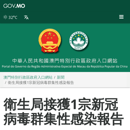
澳
門
特
32°C
別
行
政
區
政
府
入
口
網
站
澳門特別行政區政府入口網站
新聞
衛生局接獲1宗新冠病毒群集性感染報告
衛生局接獲1宗新冠
病毒群集性感染報告