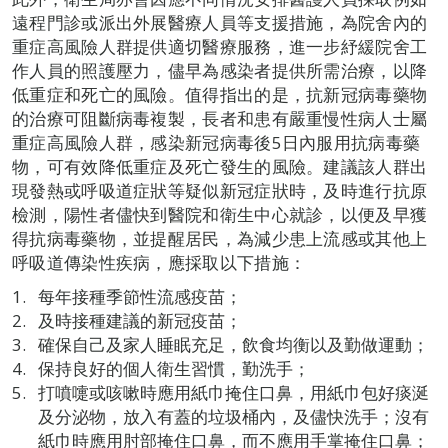
遠程門診或派出外展醫療人員等支援措施，為院舍內的
重症高風險人群提供適切醫療服務，進一步紓緩院舍工
作人員的照護壓力，儘早為感染者提供所需治療，以降
低重症和死亡的風險。值得指出的是，抗新冠病毒藥物
的治療可阻斷病毒複製，長者和患有嚴重慢性病人士屬
重症高風險人群，感染新冠病毒後5日內服用抗病毒藥
物，可有效降低重症及死亡發生的風險。建議該人群出
現發熱或呼吸道症狀等疑似新冠症狀時，及時進行抗原
檢測，陽性者儘快到醫院和衛生中心就診，以便及早獲
得抗病毒藥物，並提醒居民，為減少患上流感或其他上
呼吸道傳染性疾病，應採取以下措施：
每年接種季節性流感疫苗；
及時接種建議的新冠疫苗；
確保自己及家人睡眠充足，飲食均衡以及勤做運動；
保持良好的個人衛生習慣，勤洗手；
打噴嚏或咳嗽時應用紙巾掩住口鼻，用紙巾包好痰涎
及分泌物，放入有蓋的垃圾桶內，及儘快洗手；沒有
紙巾時應用肘部掩住口鼻，而不應用手掌掩住口鼻；