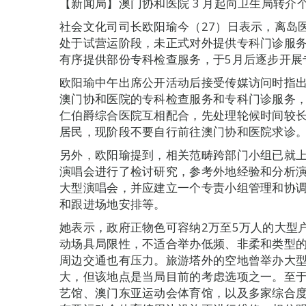
【新闻局】澳门协和医院 3 月起向卫生局转介
社会文化司司长欧阳瑜今（27）日表示，离岛
处于试营运阶段，未正式对外提供专科门诊服务
有序提供部份专科检查服务，于5月后逐步开展
欧阳瑜中午出席公开活动后接受传媒访问时指
澳门协和医院的专科检查服务和专科门诊服务
仁伯爵综合医院互相配合，先处理轮候时间较
居民，现阶段不要自行前往澳门协和医院求诊
另外，欧阳瑜提到，相关范畴跨部门小组已就
演唱会进行了检讨研究，参考外地经验和分析
大型演唱会，并应建立一个专责小组管理和协
和跟进场地安排等。
她表示，政府正物色可容纳2万至5万人的大型
动场具局限性，不适合举办低频、非柔和类型
周边交通也有压力。旅游塔外的空地曾举办大
大，但该地点是当局目前的考虑选项之一。至
艺馆、澳门东亚运动会体育馆，以及多家综合