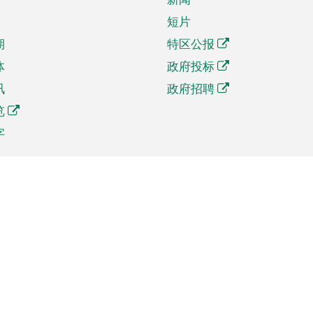
短片
期
特区公报
体
政府投标
讯
政府招聘
览
字
及贸易
相关连结
资
手机应用程序目录
贸会展
社交媒体目录
商机和服务
专题网站目录
讯
RSS订阅目录
权
表格下载