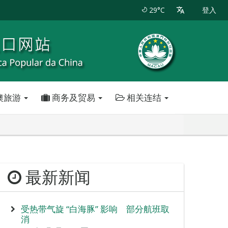
29°C
登入
澳旅游
商务及贸易
相关连结
最新新闻
受热带气旋 “白海豚” 影响 部分航班取
消