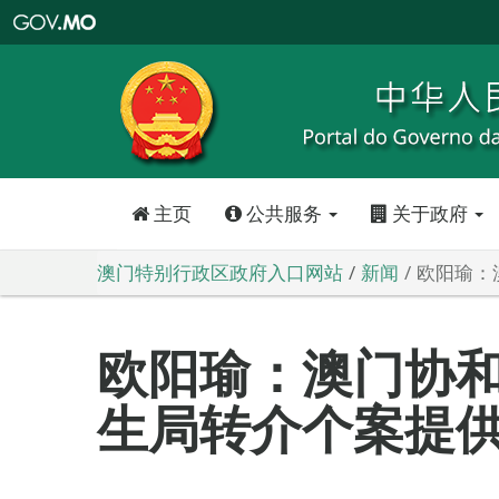
澳
门
特
别
行
政
区
政
府
入
口
网
站
主页
公共服务
关于政府
澳门特别行政区政府入口网站
新闻
欧阳瑜：
欧阳瑜：澳门协和
生局转介个案提