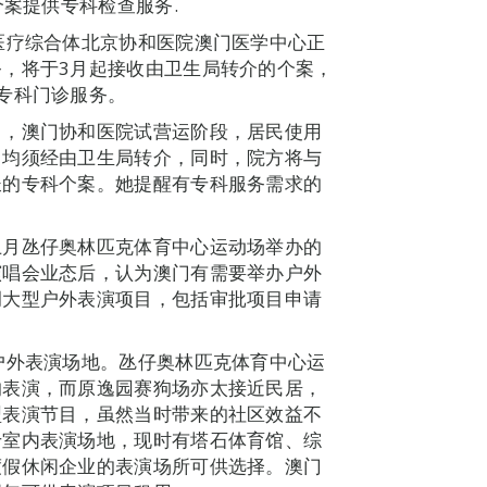
个案提供专科检查服务.
医疗综合体北京协和医院澳门医学中心正
，将于3月起接收由卫生局转介的个案，
专科门诊服务。
出，澳门协和医院试营运阶段，居民使用
，均须经由卫生局转介，同时，院方将与
长的专科个案。她提醒有专科服务需求的
。
上月氹仔奥林匹克体育中心运动场举办的
演唱会业态后，认为澳门有需要举办户外
调大型户外表演项目，包括审批项目申请
户外表演场地。氹仔奥林匹克体育中心运
的表演，而原逸园赛狗场亦太接近民居，
型表演节目，虽然当时带来的社区效益不
于室内表演场地，现时有塔石体育馆、综
度假休闲企业的表演场所可供选择。澳门