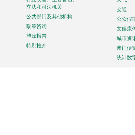
菜
立法和司法机关
单
交通
公共部门及其他机构
公众假
政策咨询
文娱康
施政报告
城市资
特别推介
澳门便
统计数
来澳旅游
商务
计划行程
贸易投
观光
澳门经
娱乐休闲
中小企
购物
市场资
节日盛事
知识产