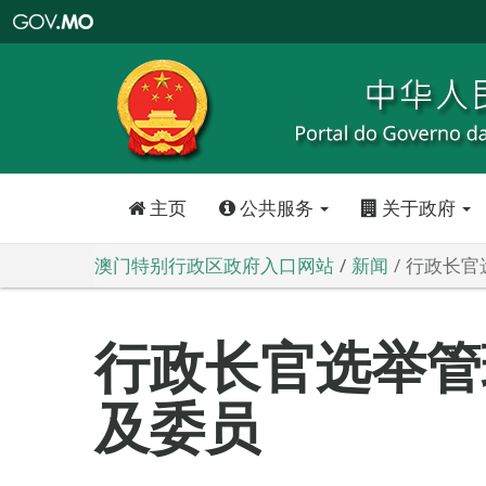
澳
门
特
别
行
政
区
政
府
入
口
网
站
主页
公共服务
关于政府
澳门特别行政区政府入口网站
新闻
行政长官
行政长官选举管
及委员