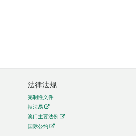
法律法规
宪制性文件
搜法易
澳门主要法例
国际公约