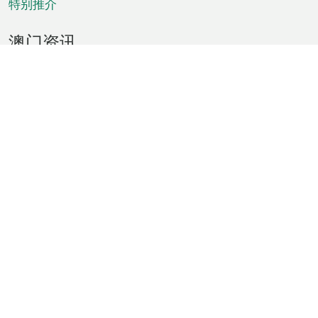
特别推介
澳门资讯
天气
交通
公众假期
文娱康体
城市资讯
澳门便览
统计数字
公布告示
新闻
短片