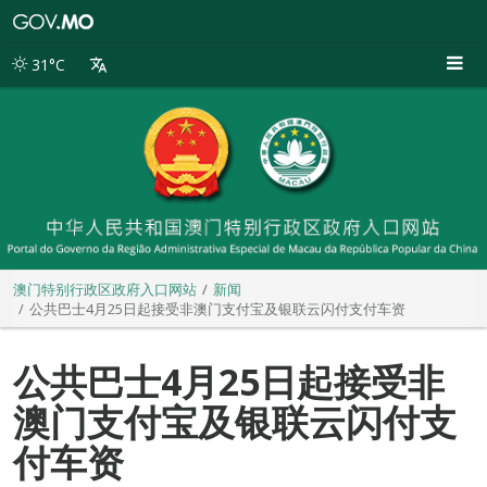
澳
门
特
31°C
别
行
政
区
政
府
入
口
网
站
澳门特别行政区政府入口网站
新闻
公共巴士4月25日起接受非澳门支付宝及银联云闪付支付车资
公共巴士4月25日起接受非
澳门支付宝及银联云闪付支
付车资