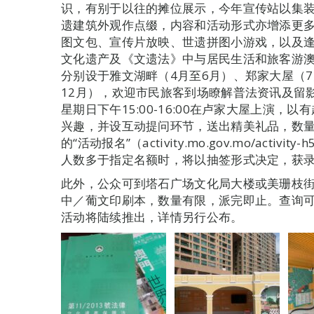
识，有别于以往的摊位展示，今年宣传站以集
遗建筑外观作点缀，内容和活动形式亦增添更
图文包、宣传片放映、世遗拼图小游戏，以及逢周日
文化遗产及《文遗法》中与居民生活和旅客游澳
分别设于雅文湖畔（4月至6月）、郑家大屋（7
12月），欢迎市民旅客到场瞭解普法资讯及留影
星期日下午15:00-16:00在卢家大屋上演
兴趣，并设互动提问环节，送出精美礼品，数
的“活动报名”（activity.mo.gov.mo/activity
人数多于指定名额时，将以抽签形式决定，获
此外，公众可到塔石广场文化局大楼或美珊枝街
中／葡文印刷本，数量有限，派完即止。查询可于办
活动将陆续推出，详情另行公布。