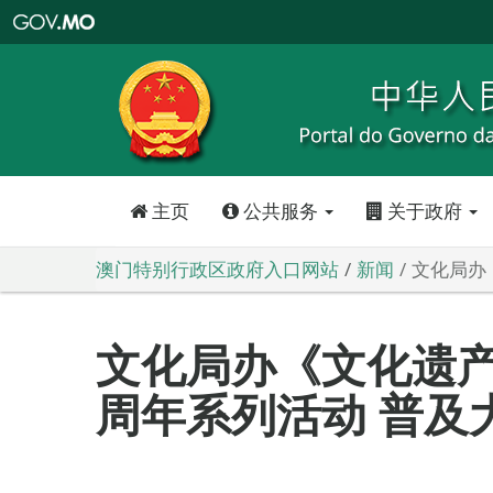
澳
门
特
别
行
政
区
政
府
入
口
网
站
主页
公共服务
关于政府
澳门特别行政区政府入口网站
新闻
文化局办
文化局办《文化遗
周年系列活动 普及