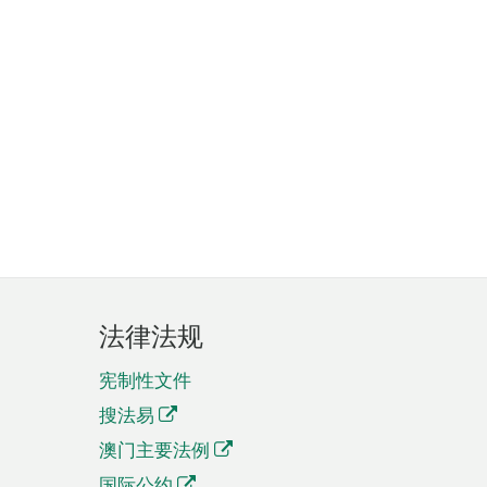
法律法规
宪制性文件
搜法易
澳门主要法例
国际公约