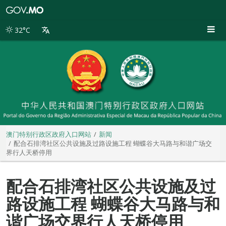
澳
门
特
32°C
别
行
政
区
政
府
入
口
网
站
澳门特别行政区政府入口网站
新闻
配合石排湾社区公共设施及过路设施工程 蝴蝶谷大马路与和谐广场交
界行人天桥停用
配合石排湾社区公共设施及过
路设施工程 蝴蝶谷大马路与和
谐广场交界行人天桥停用