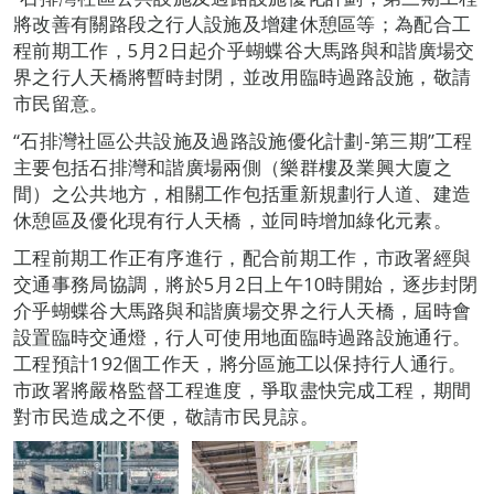
將改善有關路段之行人設施及增建休憩區等；為配合工
程前期工作，5月2日起介乎蝴蝶谷大馬路與和諧廣場交
界之行人天橋將暫時封閉，並改用臨時過路設施，敬請
市民留意。
“石排灣社區公共設施及過路設施優化計劃-第三期”工程
主要包括石排灣和諧廣場兩側（樂群樓及業興大廈之
間）之公共地方，相關工作包括重新規劃行人道、建造
休憩區及優化現有行人天橋，並同時增加綠化元素。
工程前期工作正有序進行，配合前期工作，市政署經與
交通事務局協調，將於5月2日上午10時開始，逐步封閉
介乎蝴蝶谷大馬路與和諧廣場交界之行人天橋，屆時會
設置臨時交通燈，行人可使用地面臨時過路設施通行。
工程預計192個工作天，將分區施工以保持行人通行。
市政署將嚴格監督工程進度，爭取盡快完成工程，期間
對市民造成之不便，敬請市民見諒。