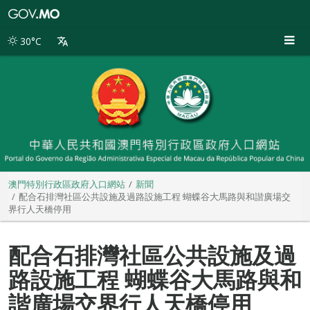
澳
門
特
30°C
別
行
政
區
政
府
入
口
網
站
澳門特別行政區政府入口網站
新聞
配合石排灣社區公共設施及過路設施工程 蝴蝶谷大馬路與和諧廣場交
界行人天橋停用
配合石排灣社區公共設施及過
路設施工程 蝴蝶谷大馬路與和
諧廣場交界行人天橋停用