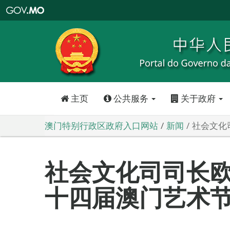
澳
门
特
别
行
政
区
政
府
入
口
网
站
主页
公共服务
关于政府
澳门特别行政区政府入口网站
新闻
社会文化
社会文化司司长
十四届澳门艺术