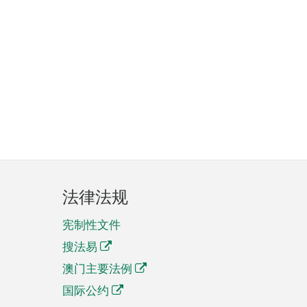
法律法规
宪制性文件
搜法易
澳门主要法例
国际公约