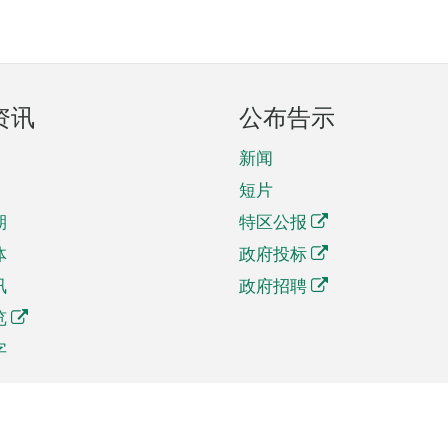
资讯
公布告示
新闻
短片
期
特区公报
体
政府投标
讯
政府招聘
览
字
及贸易
相关连结
资
手机应用程序目录