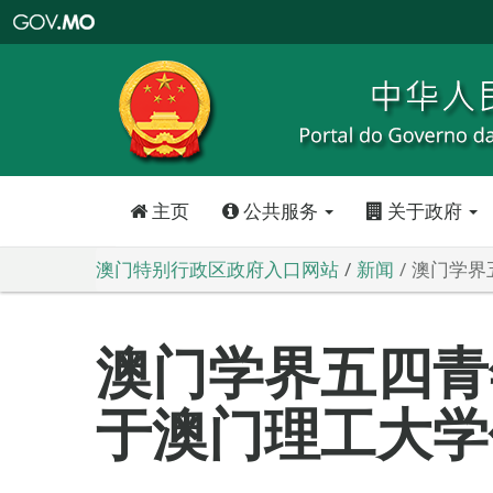
澳
门
特
别
行
政
区
政
府
入
口
网
站
主页
公共服务
关于政府
澳门特别行政区政府入口网站
新闻
澳门学界
澳门学界五四青
于澳门理工大学