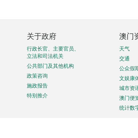
页
关于政府
澳门
脚
菜
行政长官、主要官员、
天气
立法和司法机关
单
交通
公共部门及其他机构
公众假
政策咨询
文娱康
施政报告
城市资
特别推介
澳门便
统计数
来澳旅游
商务
计划行程
贸易投