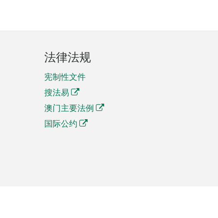
法律法规
宪制性文件
搜法易
澳门主要法例
国际公约